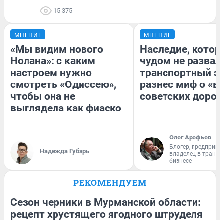
15 375
МНЕНИЕ
МНЕНИЕ
«Мы видим нового
Наследие, кото
Нолана»: с каким
чудом не разва
настроем нужно
транспортный э
смотреть «Одиссею»,
разнес миф о «
чтобы она не
советских доро
выглядела как фиаско
Олег Арефьев
Блогер, предприн
Надежда Губарь
владелец в тран
бизнесе
РЕКОМЕНДУЕМ
Сезон черники в Мурманской области:
рецепт хрустящего ягодного штруделя