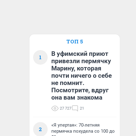
ТОП 5
В уфимский приют
1
привезли пермячку
Марину, которая
почти ничего о себе
не помнит.
Посмотрите, вдруг
она вам знакома
27 727
21
«Я упертая»: 70-летняя
2
пермячка похудела со 100 до