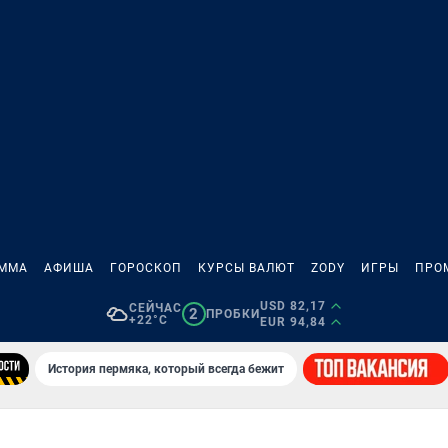
АММА
АФИША
ГОРОСКОП
КУРСЫ ВАЛЮТ
ZODY
ИГРЫ
ПРО
USD 82,17
СЕЙЧАС
2
ПРОБКИ
+22°C
EUR 94,84
История пермяка, который всегда бежит