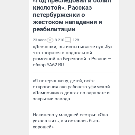
«Год преследовал и облил
кислотой». Рассказ
петербурженки о
жестоком нападении и
реабилитации
23 часа
9 210
128
«Девчонки, вы испытываете судьбу»:
что творится в подпольной
рюмочной на Березовой в Рязани —
обзор YA62.RU
«Я потерял жену, детей, всё»:
откровения экс-рабочего уфимской
«Лампочки» о долгах по зарплате и
закрытии завода
Накипело у младшей сестры: «Она
уехала жить, а я осталась быть
хорошей»