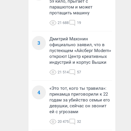
59 кило, прыгает с
парашютом и может
протащить машину
21 688
19
Дмитрий Махонин
3
официально заявил, что в
пустеющем «Айсберг Modern»
откроют Центр креативных
индустрий и корпус Вышки
21 514
57
«Это тот, кого ты травила»:
4
прикамца приговорили к 22
годам за убийство семьи его
девушки, сейчас он звонит
ей с угрозами
20 475
32