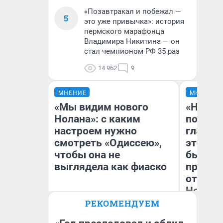
«Позавтракал и побежал —
5
это уже привычка»: история
пермского марафонца
Владимира Никитина — он
стал чемпионом РФ 35 раз
14 962
9
МНЕНИЕ
МНЕНИЕ
«Мы видим нового
«Никог
Нолана»: с каким
победи
настроем нужно
главны
смотреть «Одиссею»,
этого г
чтобы она не
бьет р
выглядела как фиаско
прокат
отзыв 
Нолана
РЕКОМЕНДУЕМ
Ст
Надежда Губарь
Эк