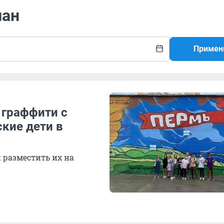
лан
Примен
 граффити с
кие дети в
 разместить их на