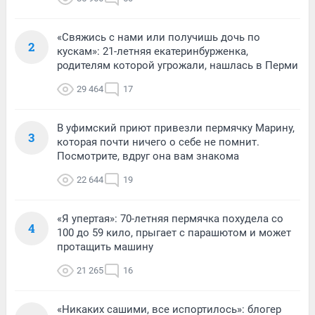
«Свяжись с нами или получишь дочь по
2
кускам»: 21-летняя екатеринбурженка,
родителям которой угрожали, нашлась в Перми
29 464
17
В уфимский приют привезли пермячку Марину,
3
которая почти ничего о себе не помнит.
Посмотрите, вдруг она вам знакома
22 644
19
«Я упертая»: 70-летняя пермячка похудела со
4
100 до 59 кило, прыгает с парашютом и может
протащить машину
21 265
16
«Никаких сашими, все испортилось»: блогер