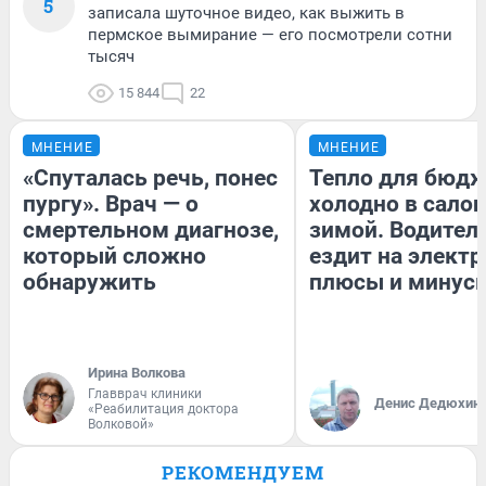
5
записала шуточное видео, как выжить в
пермское вымирание — его посмотрели сотни
тысяч
15 844
22
МНЕНИЕ
МНЕНИЕ
«Спуталась речь, понес
Тепло для бюдж
пургу». Врач — о
холодно в сало
смертельном диагнозе,
зимой. Водитель
который сложно
ездит на электр
обнаружить
плюсы и минус
Ирина Волкова
Главврач клиники
Денис Дедюхин
«Реабилитация доктора
Волковой»
РЕКОМЕНДУЕМ