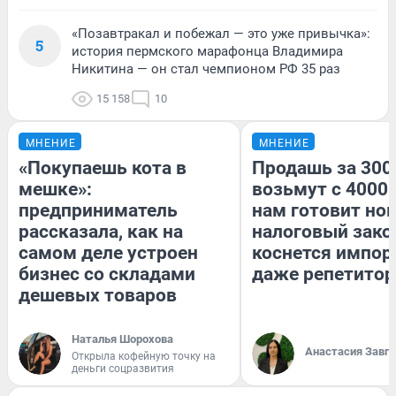
«Позавтракал и побежал — это уже привычка»:
5
история пермского марафонца Владимира
Никитина — он стал чемпионом РФ 35 раз
15 158
10
МНЕНИЕ
МНЕНИЕ
«Покупаешь кота в
Продашь за 3000
мешке»:
возьмут с 4000.
предприниматель
нам готовит но
рассказала, как на
налоговый зако
самом деле устроен
коснется импор
бизнес со складами
даже репетитор
дешевых товаров
Наталья Шорохова
Анастасия Завг
Открыла кофейную точку на
деньги соцразвития