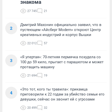
знакома
27 745
21
Дмитрий Махонин официально заявил, что в
2
пустеющем «Айсберг Modern» откроют Центр
креативных индустрий и корпус Вышки
22 012
57
«Я упертая»: 70-летняя пермячка похудела со
3
100 до 59 кило, прыгает с парашютом и может
протащить машину
21 694
19
«Это тот, кого ты травила»: прикамца
4
приговорили к 22 годам за убийство семьи его
девушки, сейчас он звонит ей с угрозами
20 499
32