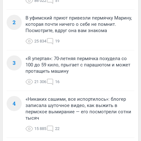
86 022
51
В уфимский приют привезли пермячку Марину,
2
которая почти ничего о себе не помнит.
Посмотрите, вдруг она вам знакома
25 834
19
«Я упертая»: 70-летняя пермячка похудела со
3
100 до 59 кило, прыгает с парашютом и может
протащить машину
21 306
16
«Никаких сашими, все испортилось»: блогер
4
записала шуточное видео, как выжить в
пермское вымирание — его посмотрели сотни
тысяч
15 885
22