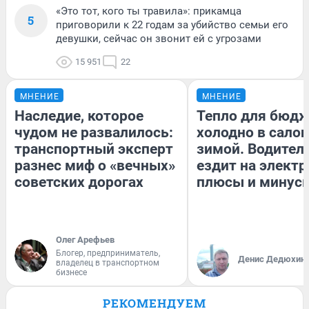
«Это тот, кого ты травила»: прикамца
5
приговорили к 22 годам за убийство семьи его
девушки, сейчас он звонит ей с угрозами
15 951
22
МНЕНИЕ
МНЕНИЕ
Наследие, которое
Тепло для бюдж
чудом не развалилось:
холодно в сало
транспортный эксперт
зимой. Водитель
разнес миф о «вечных»
ездит на электр
советских дорогах
плюсы и минус
Олег Арефьев
Блогер, предприниматель,
Денис Дедюхин
владелец в транспортном
бизнесе
РЕКОМЕНДУЕМ