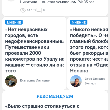
Никитина — он стал чемпионом РФ 35 раз
14 152
9
МНЕНИЕ
МНЕНИЕ
«Нет некрасивых
«Никого нельзя
городов, есть
победить». О ч
недофинансированные».
главный блокба
Путешественники
этого года, кот
проехали 2000
бьет рекорды в
километров по Уралу на
прокате: честн
машине — стоило ли оно
отзыв на «Одис
того
Нолана
Стас Соколов
Екатерина Литкевич
Эксперт
РЕКОМЕНДУЕМ
«Было страшно столкнуться с