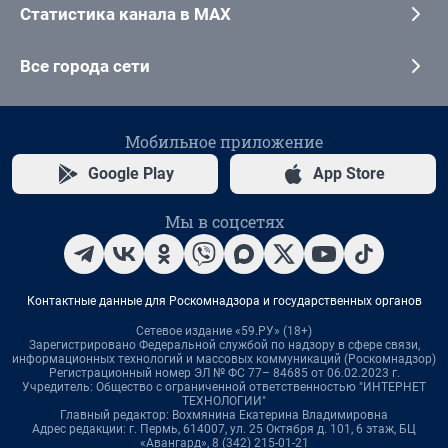
Статистика канала в MAX
Все города сети
Мобильное приложение
Google Play
App Store
Мы в соцсетях
Контактные данные для Роскомнадзора и государственных органов
Сетевое издание «59.РУ» (18+)
Зарегистрировано Федеральной службой по надзору в сфере связи,
информационных технологий и массовых коммуникаций (Роскомнадзор)
Регистрационный номер ЭЛ № ФС 77– 84685 от 06.02.2023 г.
Учредитель: Общество с ограниченной ответственностью "ИНТЕРНЕТ
ТЕХНОЛОГИИ"
Главный редактор: Вохмянина Екатерина Владимировна
Адрес редакции: г. Пермь, 614007, ул. 25 Октября д. 101, 6 этаж, БЦ
«Авангард», 8 (342) 215-01-21