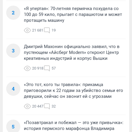
«Я упертая»: 70-летняя пермячка похудела со
2
100 до 59 кило, прыгает с парашютом и может
протащить машину
21 681
19
Дмитрий Махонин официально заявил, что в
3
пустеющем «Айсберг Modern» откроют Центр
креативных индустрий и корпус Вышки
20 918
57
«Это тот, кого ты травила»: прикамца
4
приговорили к 22 годам за убийство семьи его
девушки, сейчас он звонит ей с угрозами
20 447
32
«Позавтракал и побежал — это уже привычка»:
5
история пермского марафонца Владимира