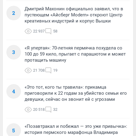
Дмитрий Махонин официально заявил, что в
2
пустеющем «Айсберг Modern» откроют Центр
креативных индустрий и корпус Вышки
22 937
58
«Я упертая»: 70-летняя пермячка похудела со
3
100 до 59 кило, прыгает с парашютом и может
протащить машину
21 708
19
«Это тот, кого ты травила»: прикамца
4
приговорили к 22 годам за убийство семьи его
девушки, сейчас он звонит ей с угрозами
20 518
32
«Позавтракал и побежал — это уже привычка»:
5
история пермского марафонца Владимира