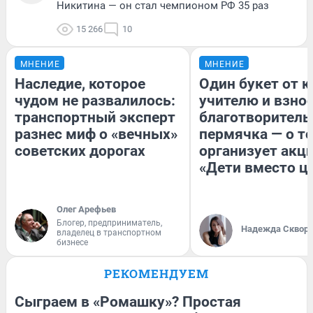
Никитина — он стал чемпионом РФ 35 раз
15 266
10
МНЕНИЕ
МНЕНИЕ
Наследие, которое
Один букет от к
чудом не развалилось:
учителю и взнос
транспортный эксперт
благотворитель
разнес миф о «вечных»
пермячка — о то
советских дорогах
организует акц
«Дети вместо ц
Олег Арефьев
Блогер, предприниматель,
Надежда Сквор
владелец в транспортном
бизнесе
РЕКОМЕНДУЕМ
Сыграем в «Ромашку»? Простая