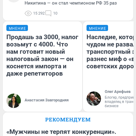
Никитина — он стал чемпионом РФ 35 раз
15 292
10
МНЕНИЕ
МНЕНИЕ
Продашь за 3000, налог
Наследие, кото
возьмут с 4000. Что
чудом не разва
нам готовит новый
транспортный э
налоговый закон — он
разнес миф о «
коснется импорта и
советских доро
даже репетиторов
Олег Арефьев
Блогер, предприн
Анастасия Завгородняя
владелец в тран
бизнесе
РЕКОМЕНДУЕМ
«Мужчины не терпят конкуренции».