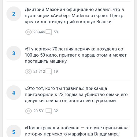
Дмитрий Махонин официально заявил, что в
2
пустеющем «Айсберг Modern» откроют Центр
креативных индустрий и корпус Вышки
23 446
58
«Я упертая»: 70-летняя пермячка похудела со
3
100 до 59 кило, прыгает с парашютом и может
протащить машину
21 712
19
«Это тот, кого ты травила»: прикамца
4
приговорили к 22 годам за убийство семьи его
девушки, сейчас он звонит ей с угрозами
20 531
32
«Позавтракал и побежал — это уже привычка»:
5
история пермского марафонца Владимира