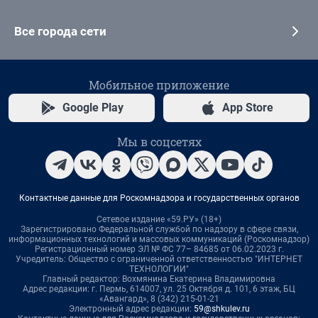
Все города сети
Мобильное приложение
Google Play
App Store
Мы в соцсетях
Контактные данные для Роскомнадзора и государственных органов
Сетевое издание «59.РУ» (18+)
Зарегистрировано Федеральной службой по надзору в сфере связи,
информационных технологий и массовых коммуникаций (Роскомнадзор)
Регистрационный номер ЭЛ № ФС 77– 84685 от 06.02.2023 г.
Учредитель: Общество с ограниченной ответственностью "ИНТЕРНЕТ
ТЕХНОЛОГИИ"
Главный редактор: Вохмянина Екатерина Владимировна
Адрес редакции: г. Пермь, 614007, ул. 25 Октября д. 101, 6 этаж, БЦ
«Авангард», 8 (342) 215-01-21
Электронный адрес редакции:
59@shkulev.ru