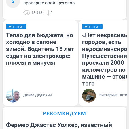
5
проверьте свой кругозор
13 913
2
МНЕНИЕ
МНЕНИЕ
Тепло для бюджета, но
«Нет некрасивы
холодно в салоне
городов, есть
зимой. Водитель 13 лет
недофинансиро
ездит на электрокаре:
Путешественни
плюсы и минусы
проехали 2000
километров по 
машине — стоил
того
Денис Дедюхин
Екатерина Литк
РЕКОМЕНДУЕМ
Фермер Джастас Уолкер, известный