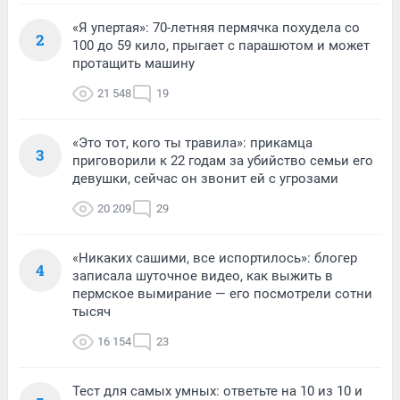
«Я упертая»: 70-летняя пермячка похудела со
2
100 до 59 кило, прыгает с парашютом и может
протащить машину
21 548
19
«Это тот, кого ты травила»: прикамца
3
приговорили к 22 годам за убийство семьи его
девушки, сейчас он звонит ей с угрозами
20 209
29
«Никаких сашими, все испортилось»: блогер
4
записала шуточное видео, как выжить в
пермское вымирание — его посмотрели сотни
тысяч
16 154
23
Тест для самых умных: ответьте на 10 из 10 и