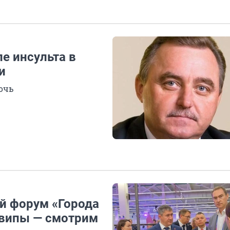
е инсульта в
и
очь
й форум «Города
 випы — смотрим