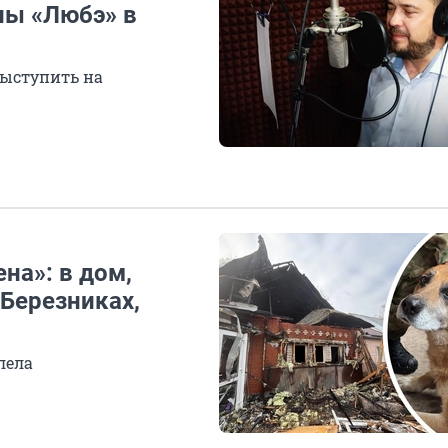
пы «Любэ» в
выступить на
на»: в дом,
Березниках,
лела