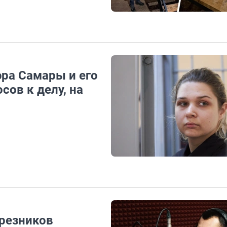
эра Самары и его
сов к делу, на
ерезников