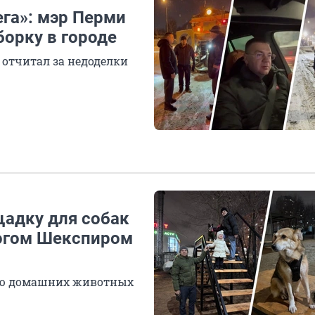
ега»: мэр Перми
борку в городе
о отчитал за недоделки
адку для собак
догом Шекспиром
Дню домашних животных