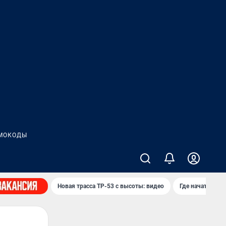
МОКОДЫ
Новая трасса ТР-53 с высоты: видео
Где начать нов