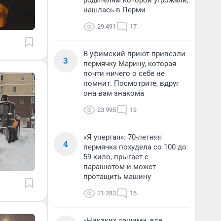
родителям которой угрожали,
нашлась в Перми
29 491
17
В уфимский приют привезли
3
пермячку Марину, которая
почти ничего о себе не
помнит. Посмотрите, вдруг
она вам знакома
23 995
19
«Я упертая»: 70-летняя
4
пермячка похудела со 100 до
59 кило, прыгает с
парашютом и может
протащить машину
21 283
16
«Никаких сашими, все