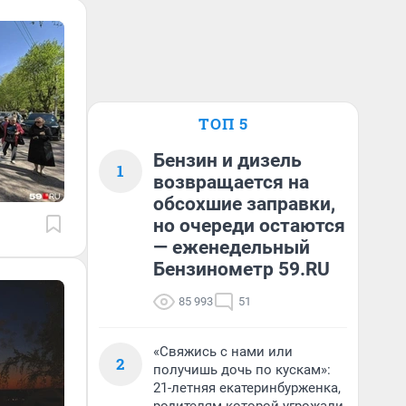
ТОП 5
Бензин и дизель
1
возвращается на
обсохшие заправки,
но очереди остаются
— еженедельный
Бензинометр 59.RU
85 993
51
«Свяжись с нами или
2
получишь дочь по кускам»:
21-летняя екатеринбурженка,