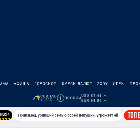
АММА
АФИША
ГОРОСКОП
КУРСЫ ВАЛЮТ
ZODY
ИГРЫ
ПРО
USD 81,41
СЕЙЧАС
1
ПРОБКИ
+13°C
EUR 94,06
Прикамец, убивший семью своей девушки, угрожает ей