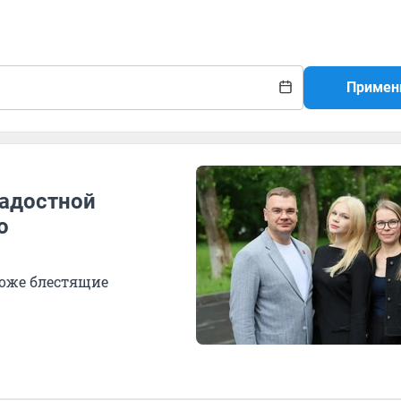
Примен
радостной
о
в
тоже блестящие