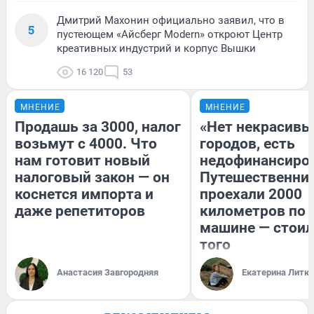
Дмитрий Махонин официально заявил, что в
5
пустеющем «Айсберг Modern» откроют Центр
креативных индустрий и корпус Вышки
16 120
53
МНЕНИЕ
МНЕНИЕ
Продашь за 3000, налог
«Нет некрасивы
возьмут с 4000. Что
городов, есть
нам готовит новый
недофинансиро
налоговый закон — он
Путешественни
коснется импорта и
проехали 2000
даже репетиторов
километров по 
машине — стоил
того
Анастасия Завгородняя
Екатерина Литк