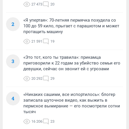
27 473
20
«Я упертая»: 70-летняя пермячка похудела со
2
100 до 59 кило, прыгает с парашютом и может
протащить машину
21 591
19
«Это тот, кого ты травила»: прикамца
3
приговорили к 22 годам за убийство семьи его
девушки, сейчас он звонит ей с угрозами
20 292
29
«Никаких сашими, все испортилось»: блогер
4
записала шуточное видео, как выжить в
пермское вымирание — его посмотрели сотни
тысяч
16 206
23