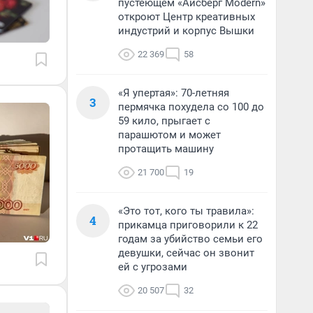
пустеющем «Айсберг Modern»
откроют Центр креативных
индустрий и корпус Вышки
22 369
58
«Я упертая»: 70-летняя
3
пермячка похудела со 100 до
59 кило, прыгает с
парашютом и может
протащить машину
21 700
19
«Это тот, кого ты травила»:
4
прикамца приговорили к 22
годам за убийство семьи его
девушки, сейчас он звонит
ей с угрозами
20 507
32