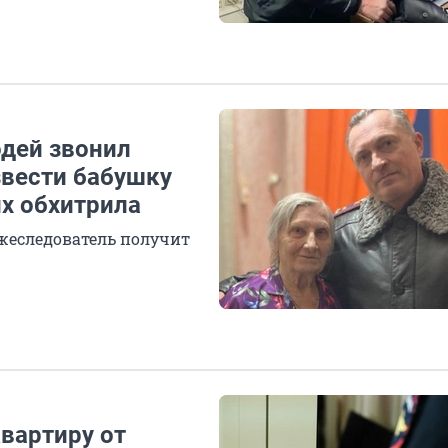
одей звонил
звести бабушку
их обхитрила
жеследователь получит
вартиру от