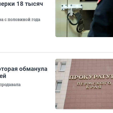
нерки 18 тысяч
ва с половиной года
оторая обманула
ей
продавала