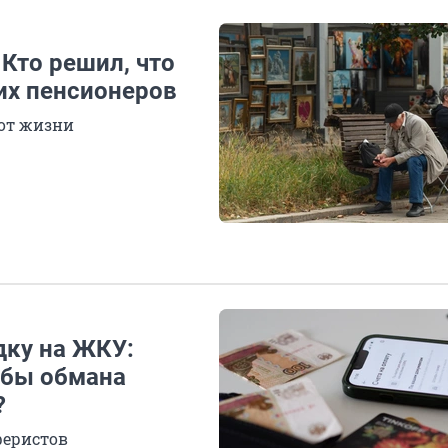
 Кто решил, что
их пенсионеров
 от жизни
дку на ЖКУ:
обы обмана
?
феристов