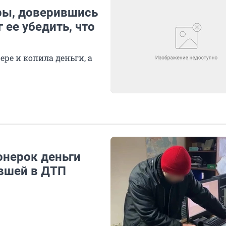
ры, доверившись
ее убедить, что
ере и копила деньги, а
онерок деньги
авшей в ДТП