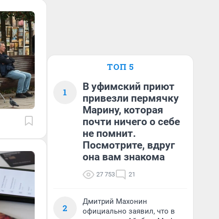
ТОП 5
В уфимский приют
1
привезли пермячку
Марину, которая
почти ничего о себе
не помнит.
Посмотрите, вдруг
она вам знакома
27 753
21
Дмитрий Махонин
2
официально заявил, что в