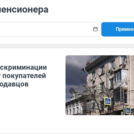
пенсионера
Примен
искриминации
 покупателей
родавцов