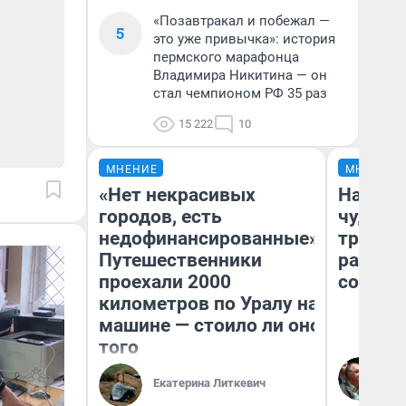
«Позавтракал и побежал —
5
это уже привычка»: история
пермского марафонца
Владимира Никитина — он
стал чемпионом РФ 35 раз
15 222
10
МНЕНИЕ
МНЕНИЕ
«Нет некрасивых
Наслед
городов, есть
чудом 
недофинансированные».
трансп
Путешественники
разнес
проехали 2000
советс
километров по Уралу на
машине — стоило ли оно
того
Ол
Бл
Екатерина Литкевич
вл
би