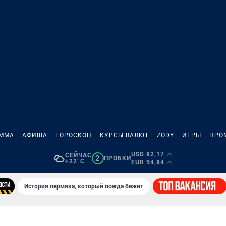
АММА
АФИША
ГОРОСКОП
КУРСЫ ВАЛЮТ
ZODY
ИГРЫ
ПРО
USD 82,17
СЕЙЧАС
2
ПРОБКИ
+22°C
EUR 94,84
История пермяка, который всегда бежит