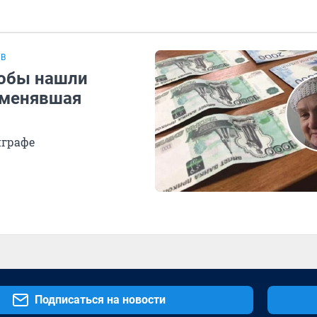
ОВ
кобы нашли
заменявшая
играфе
Подписаться на новости