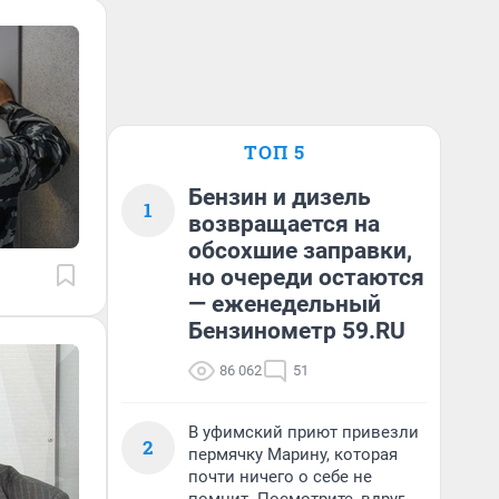
ТОП 5
Бензин и дизель
1
возвращается на
обсохшие заправки,
но очереди остаются
— еженедельный
Бензинометр 59.RU
86 062
51
В уфимский приют привезли
2
пермячку Марину, которая
почти ничего о себе не