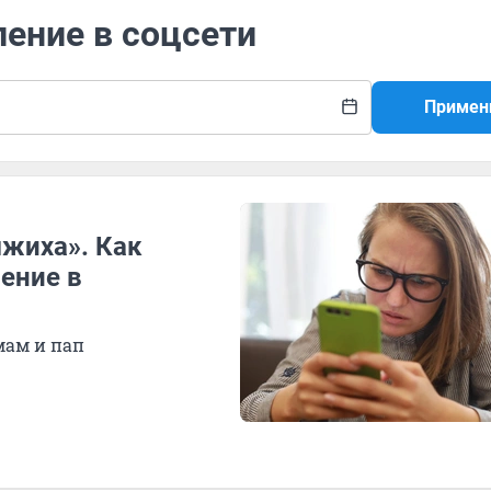
ление в соцсети
Примен
мжиха». Как
ление в
мам и пап