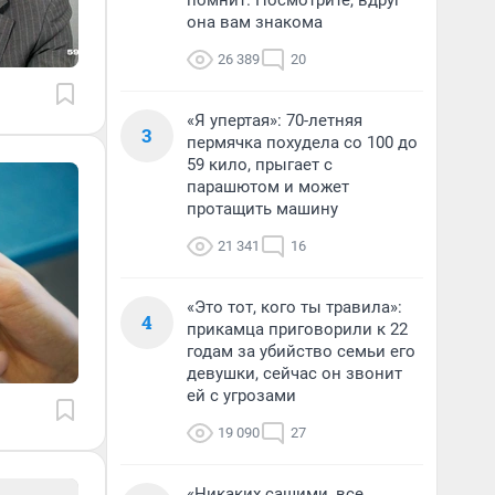
помнит. Посмотрите, вдруг
она вам знакома
26 389
20
«Я упертая»: 70-летняя
3
пермячка похудела со 100 до
59 кило, прыгает с
парашютом и может
протащить машину
21 341
16
«Это тот, кого ты травила»:
4
прикамца приговорили к 22
годам за убийство семьи его
девушки, сейчас он звонит
ей с угрозами
19 090
27
«Никаких сашими, все