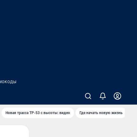
МОКОДЫ
Новая трасса ТР-53 с высоты: видео
Где начать новую жизнь
Ка