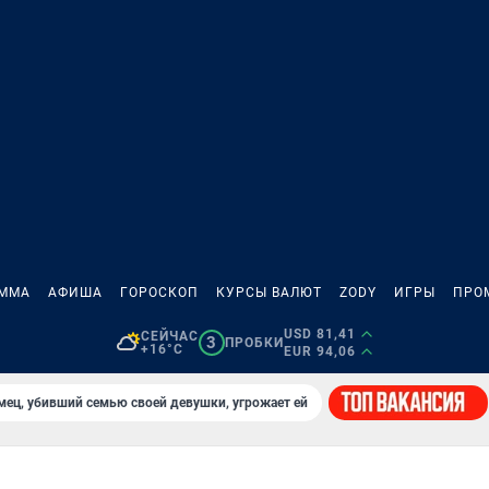
АММА
АФИША
ГОРОСКОП
КУРСЫ ВАЛЮТ
ZODY
ИГРЫ
ПРО
USD 81,41
СЕЙЧАС
3
ПРОБКИ
+16°C
EUR 94,06
мец, убивший семью своей девушки, угрожает ей