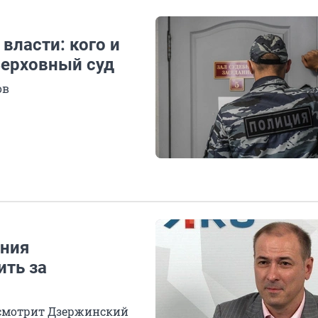
власти: кого и
Верховный суд
ов
ания
ить за
ссмотрит Дзержинский