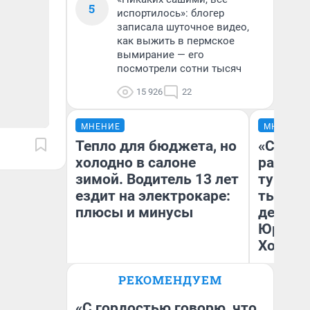
5
испортилось»: блогер
записала шуточное видео,
как выжить в пермское
вымирание — его
посмотрели сотни тысяч
15 926
22
МНЕНИЕ
МНЕНИЕ
Тепло для бюджета, но
«Сливо
холодно в салоне
разоча
зимой. Водитель 13 лет
турист
ездит на электрокаре:
тысяч,
плюсы и минусы
день гу
Юрског
Хогвар
РЕКОМЕНДУЕМ
Денис Дедюхин
Ян
«С гордостью говорю, что