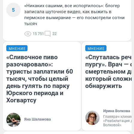
«Никаких сашими, все испортилось»: блогер
5
записала шуточное видео, как выжить в
пермское вымирание — его посмотрели сотни
тысяч
15 751
22
МНЕНИЕ
МНЕНИЕ
«Сливочное пиво
«Спуталась речь
разочаровало»:
пургу». Врач — о
туристы заплатили 60
смертельном ди
тысяч, чтобы целый
который сложн
день гулять по парку
обнаружить
Юрского периода и
Хогвартсу
Ирина Волкова
Главврач клиник
Яна Шаламова
«Реабилитация д
Волковой»