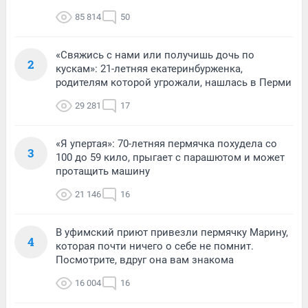
85 814
50
«Свяжись с нами или получишь дочь по
2
кускам»: 21-летняя екатеринбурженка,
родителям которой угрожали, нашлась в Перми
29 281
17
«Я упертая»: 70-летняя пермячка похудела со
3
100 до 59 кило, прыгает с парашютом и может
протащить машину
21 146
16
В уфимский приют привезли пермячку Марину,
4
которая почти ничего о себе не помнит.
Посмотрите, вдруг она вам знакома
16 004
16