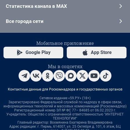
Статистика канала в MAX
Все города сети
Мобильное приложение
Google Play
App Store
Мы в соцсетях
Контактные данные для Роскомнадзора и государственных органов
Сетевое издание «59.РУ» (18+)
Зарегистрировано Федеральной службой по надзору в сфере связи,
информационных технологий и массовых коммуникаций (Роскомнадзор)
Регистрационный номер ЭЛ № ФС 77– 84685 от 06.02.2023 г.
Учредитель: Общество с ограниченной ответственностью "ИНТЕРНЕТ
ТЕХНОЛОГИИ"
Главный редактор: Вохмянина Екатерина Владимировна
Адрес редакции: г. Пермь, 614007, ул. 25 Октября д. 101, 6 этаж, БЦ