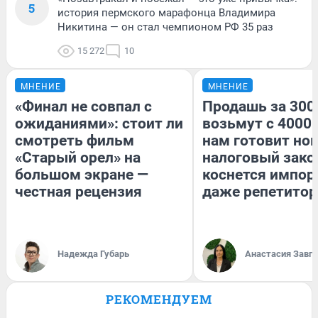
5
история пермского марафонца Владимира
Никитина — он стал чемпионом РФ 35 раз
15 272
10
МНЕНИЕ
МНЕНИЕ
«Финал не совпал с
Продашь за 3000
ожиданиями»: стоит ли
возьмут с 4000.
смотреть фильм
нам готовит но
«Старый орел» на
налоговый зако
большом экране —
коснется импор
честная рецензия
даже репетитор
Надежда Губарь
Анастасия Завг
РЕКОМЕНДУЕМ