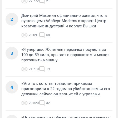
27 772
21
Дмитрий Махонин официально заявил, что в
2
пустеющем «Айсберг Modern» откроют Центр
креативных индустрий и корпус Вышки
23 091
58
«Я упертая»: 70-летняя пермячка похудела со
3
100 до 59 кило, прыгает с парашютом и может
протащить машину
21 710
19
«Это тот, кого ты травила»: прикамца
4
приговорили к 22 годам за убийство семьи его
девушки, сейчас он звонит ей с угрозами
20 520
32
«Позавтракал и побежал — это уже привычка»: