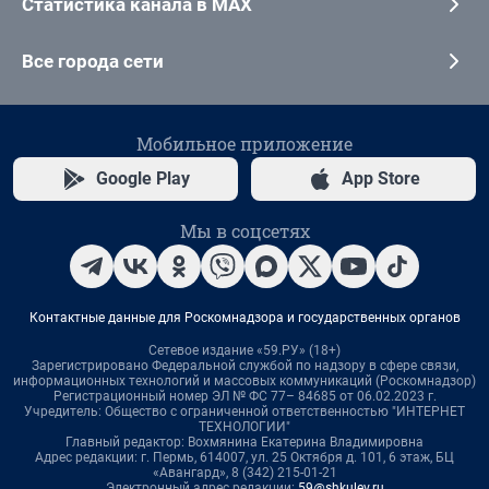
Статистика канала в MAX
Все города сети
Мобильное приложение
Google Play
App Store
Мы в соцсетях
Контактные данные для Роскомнадзора и государственных органов
Сетевое издание «59.РУ» (18+)
Зарегистрировано Федеральной службой по надзору в сфере связи,
информационных технологий и массовых коммуникаций (Роскомнадзор)
Регистрационный номер ЭЛ № ФС 77– 84685 от 06.02.2023 г.
Учредитель: Общество с ограниченной ответственностью "ИНТЕРНЕТ
ТЕХНОЛОГИИ"
Главный редактор: Вохмянина Екатерина Владимировна
Адрес редакции: г. Пермь, 614007, ул. 25 Октября д. 101, 6 этаж, БЦ
«Авангард», 8 (342) 215-01-21
Электронный адрес редакции:
59@shkulev.ru