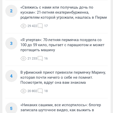
«Свяжись с нами или получишь дочь по
2
кускам»: 21-летняя екатеринбурженка,
родителям которой угрожали, нашлась в Перми
29 422
17
«Я упертая»: 70-летняя пермячка похудела со
3
100 до 59 кило, прыгает с парашютом и может
протащить машину
21 233
16
В уфимский приют привезли пермячку Марину,
4
которая почти ничего о себе не помнит.
Посмотрите, вдруг она вам знакома
20 802
18
«Никаких сашими, все испортилось»: блогер
5
записала шуточное видео, как выжить в