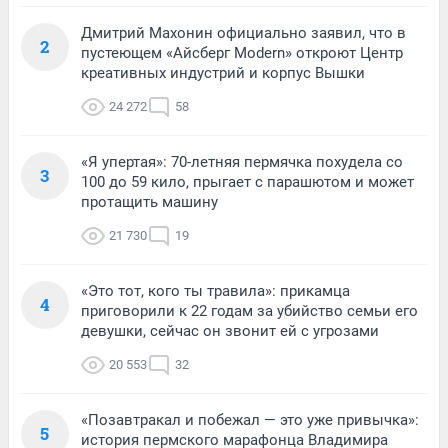
Дмитрий Махонин официально заявил, что в
2
пустеющем «Айсберг Modern» откроют Центр
креативных индустрий и корпус Вышки
24 272
58
«Я упертая»: 70-летняя пермячка похудела со
3
100 до 59 кило, прыгает с парашютом и может
протащить машину
21 730
19
«Это тот, кого ты травила»: прикамца
4
приговорили к 22 годам за убийство семьи его
девушки, сейчас он звонит ей с угрозами
20 553
32
«Позавтракал и побежал — это уже привычка»:
5
история пермского марафонца Владимира