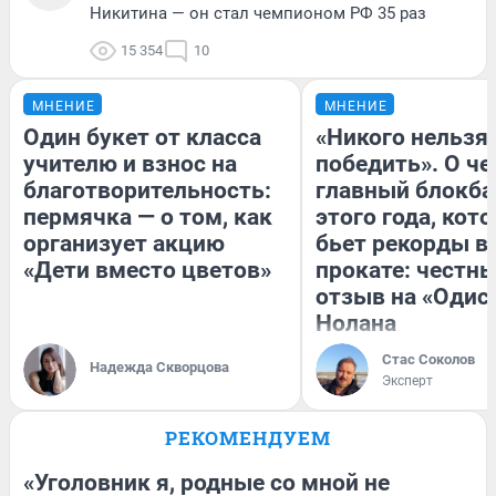
Никитина — он стал чемпионом РФ 35 раз
15 354
10
МНЕНИЕ
МНЕНИЕ
Один букет от класса
«Никого нельзя
учителю и взнос на
победить». О ч
благотворительность:
главный блокба
пермячка — о том, как
этого года, кот
организует акцию
бьет рекорды в
«Дети вместо цветов»
прокате: честн
отзыв на «Одис
Нолана
Стас Соколов
Надежда Скворцова
Эксперт
РЕКОМЕНДУЕМ
«Уголовник я, родные со мной не