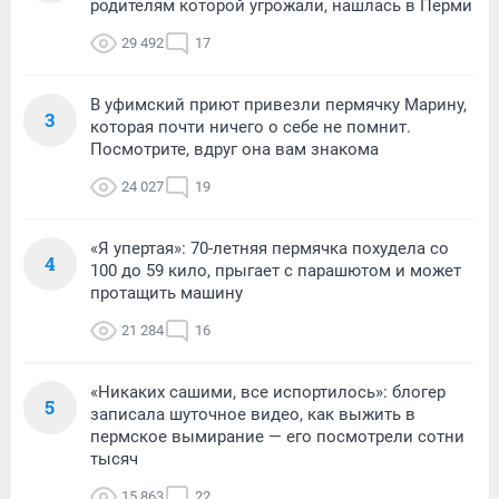
родителям которой угрожали, нашлась в Перми
29 492
17
В уфимский приют привезли пермячку Марину,
3
которая почти ничего о себе не помнит.
Посмотрите, вдруг она вам знакома
24 027
19
«Я упертая»: 70-летняя пермячка похудела со
4
100 до 59 кило, прыгает с парашютом и может
протащить машину
21 284
16
«Никаких сашими, все испортилось»: блогер
5
записала шуточное видео, как выжить в
пермское вымирание — его посмотрели сотни
тысяч
15 863
22