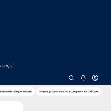
МОКОДЫ
е начать новую жизнь
Новая уголовка из-за девушки на заборе
Где