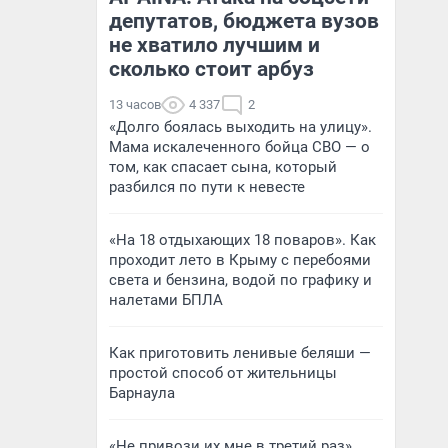
депутатов, бюджета вузов
не хватило лучшим и
сколько стоит арбуз
13 часов
4 337
2
«Долго боялась выходить на улицу».
Мама искалеченного бойца СВО — о
том, как спасает сына, который
разбился по пути к невесте
«На 18 отдыхающих 18 поваров». Как
проходит лето в Крыму с перебоями
света и бензина, водой по графику и
налетами БПЛА
Как приготовить ленивые беляши —
простой способ от жительницы
Барнаула
«Не привози их мне в третий раз».