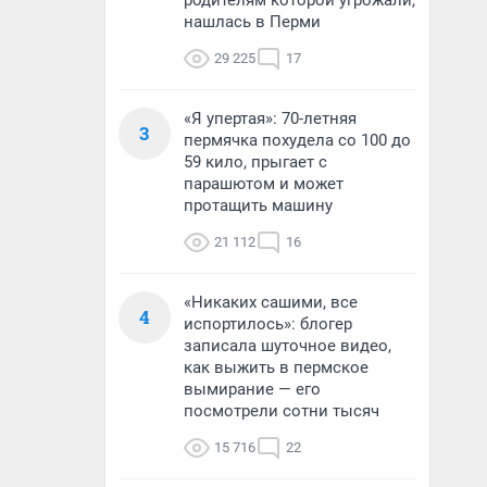
родителям которой угрожали,
нашлась в Перми
29 225
17
«Я упертая»: 70-летняя
3
пермячка похудела со 100 до
59 кило, прыгает с
парашютом и может
протащить машину
21 112
16
«Никаких сашими, все
4
испортилось»: блогер
записала шуточное видео,
как выжить в пермское
вымирание — его
посмотрели сотни тысяч
15 716
22