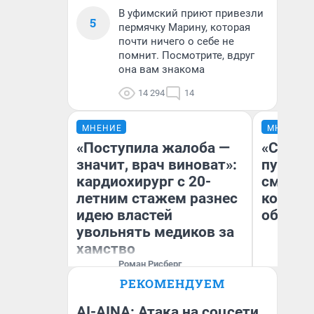
В уфимский приют привезли
5
пермячку Марину, которая
почти ничего о себе не
помнит. Посмотрите, вдруг
она вам знакома
14 294
14
МНЕНИЕ
МНЕНИЕ
«Поступила жалоба —
«Спутал
значит, врач виноват»:
пургу».
кардиохирург с 20-
смерте
летним стажем разнес
которы
идею властей
обнару
увольнять медиков за
хамство
Роман Рисберг
Ир
Выполнил более 7000
РЕКОМЕНДУЕМ
лечебных и диагностических
Гл
вмешательств на сердце и
«Р
сосудах.
Во
AI-AINA: Атака на соцсети