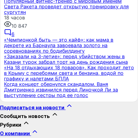
Популярный фитнес-тренер с мировым именем
Света Ракета проведет открытую тренировку для
сургутян
18 часов
10 847
6
«Чемпионкой быть — это кайф»: как мама в
декрете из Барнаула завоевала золото на
соревнованиях по бодибилдингу
«Заказали на 3-летие»: перед убийством жены в
Казани турок забрал торт на день рождения сына
«На 18 отдыхающих 18 поваров». Как проходит лето
в Крыму с перебоями света и бензина, водой по
графику и налетами БПЛА
Когда концерт обернулся скандалом. Ваня
Дмитриенко извинился перед Линочкой Ли за
выступление сестры под ее голос
Подписаться на новости
Сообщить новость
Рубрики
О компании