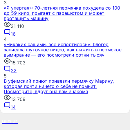
3
«Я упертая»: 70-летняя пермячка похудела со 100
до 59 кило, прыгает с парашютом и может
протащить машину
21 110
16
4
«Никаких сашими, все испортилось»: блогер
записала шуточное видео, как выжить в пермское
вымирание — его посмотрели сотни тысяч
15 703
22
5
В уфимский приют привезли пермячку Марину,
которая почти ничего о себе не помнит.
Посмотрите, вдруг она вам знакома
13 709
14
МНЕНИЕ