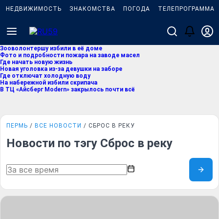
НЕДВИЖИМОСТЬ
ЗНАКОМСТВА
ПОГОДА
ТЕЛЕПРОГРАММА
Зооволонтершу избили в её доме
Фото и подробности пожара на заводе масел
Где начать новую жизнь
Новая уголовка из-за девушки на заборе
Где отключат холодную воду
На набережной избили скрипача
В ТЦ «Айсберг Modern» закрылось почти всё
ПЕРМЬ
ВСЕ НОВОСТИ
СБРОС В РЕКУ
Новости по тэгу Сброс в реку