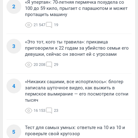
«Я упертая»: 70-летняя пермячка похудела со
2
100 до 59 кило, прыгает с парашютом и может
протащить машину
21 547
19
«Это тот, кого ты травила»: прикамца
3
приговорили к 22 годам за убийство семьи его
девушки, сейчас он звонит ей с угрозами
20 208
29
«Никаких сашими, все испортилось»: блогер
4
записала шуточное видео, как выжить в
пермское вымирание — его посмотрели сотни
тысяч
16 153
23
Тест для самых умных: ответьте на 10 из 10 и
5
проверьте свой кругозор