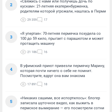
«Свяжись с нами или получишь дочь по
2
кускам»: 21-летняя екатеринбурженка,
родителям которой угрожали, нашлась в Перми
29 359
17
«Я упертая»: 70-летняя пермячка похудела со
3
100 до 59 кило, прыгает с парашютом и может
протащить машину
21 186
16
В уфимский приют привезли пермячку Марину,
4
которая почти ничего о себе не помнит.
Посмотрите, вдруг она вам знакома
17 891
18
«Никаких сашими, все испортилось»: блогер
5
записала шуточное видео, как выжить в
пермское вымирание — его посмотрели сотни