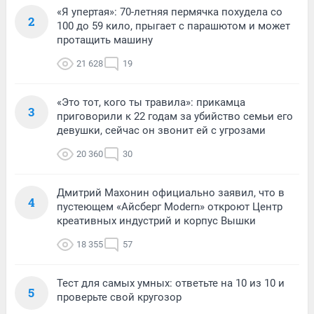
«Я упертая»: 70-летняя пермячка похудела со
2
100 до 59 кило, прыгает с парашютом и может
протащить машину
21 628
19
«Это тот, кого ты травила»: прикамца
3
приговорили к 22 годам за убийство семьи его
девушки, сейчас он звонит ей с угрозами
20 360
30
Дмитрий Махонин официально заявил, что в
4
пустеющем «Айсберг Modern» откроют Центр
креативных индустрий и корпус Вышки
18 355
57
Тест для самых умных: ответьте на 10 из 10 и
5
проверьте свой кругозор