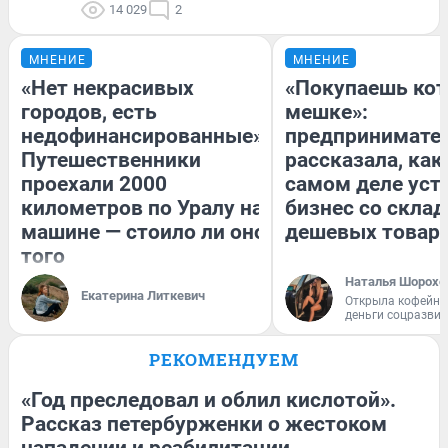
14 029
2
МНЕНИЕ
МНЕНИЕ
«Нет некрасивых
«Покупаешь кот
городов, есть
мешке»:
недофинансированные».
предпринимате
Путешественники
рассказала, как
проехали 2000
самом деле уст
километров по Уралу на
бизнес со скла
машине — стоило ли оно
дешевых товар
того
Наталья Шорохо
Екатерина Литкевич
Открыла кофейну
деньги соцразви
РЕКОМЕНДУЕМ
«Год преследовал и облил кислотой».
Рассказ петербурженки о жестоком
нападении и реабилитации