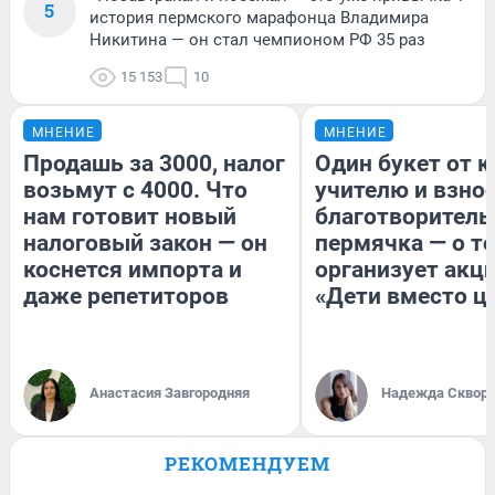
5
история пермского марафонца Владимира
Никитина — он стал чемпионом РФ 35 раз
15 153
10
МНЕНИЕ
МНЕНИЕ
Продашь за 3000, налог
Один букет от к
возьмут с 4000. Что
учителю и взнос
нам готовит новый
благотворитель
налоговый закон — он
пермячка — о то
коснется импорта и
организует акц
даже репетиторов
«Дети вместо ц
Анастасия Завгородняя
Надежда Сквор
РЕКОМЕНДУЕМ