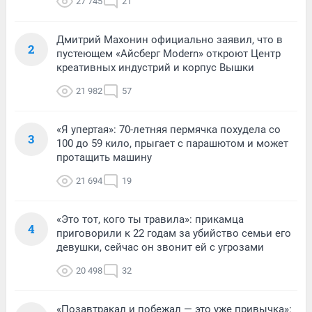
27 745
21
Дмитрий Махонин официально заявил, что в
2
пустеющем «Айсберг Modern» откроют Центр
креативных индустрий и корпус Вышки
21 982
57
«Я упертая»: 70-летняя пермячка похудела со
3
100 до 59 кило, прыгает с парашютом и может
протащить машину
21 694
19
«Это тот, кого ты травила»: прикамца
4
приговорили к 22 годам за убийство семьи его
девушки, сейчас он звонит ей с угрозами
20 498
32
«Позавтракал и побежал — это уже привычка»: