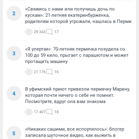
«Свяжись с нами или получишь дочь по
2
кускам»: 21-летняя екатеринбурженка,
родителям которой угрожали, нашлась в Перми
29 343
17
«Я упертая»: 70-летняя пермячка похудела со
3
100 до 59 кило, прыгает с парашютом и может
протащить машину
21 176
16
В уфимский приют привезли пермячку Марину,
4
которая почти ничего о себе не помнит.
Посмотрите, вдруг она вам знакома
17 407
18
«Никаких сашими, все испортилось»: блогер
5
записала шуточное видео, как выжить в