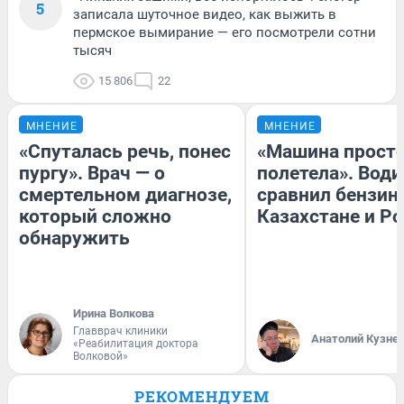
5
записала шуточное видео, как выжить в
пермское вымирание — его посмотрели сотни
тысяч
15 806
22
МНЕНИЕ
МНЕНИЕ
«Спуталась речь, понес
«Машина прост
пургу». Врач — о
полетела». Води
смертельном диагнозе,
сравнил бензин
который сложно
Казахстане и Р
обнаружить
Ирина Волкова
Главврач клиники
Анатолий Кузне
«Реабилитация доктора
Волковой»
РЕКОМЕНДУЕМ