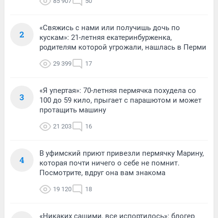
85 907
50
«Свяжись с нами или получишь дочь по
2
кускам»: 21-летняя екатеринбурженка,
родителям которой угрожали, нашлась в Перми
29 399
17
«Я упертая»: 70-летняя пермячка похудела со
3
100 до 59 кило, прыгает с парашютом и может
протащить машину
21 203
16
В уфимский приют привезли пермячку Марину,
4
которая почти ничего о себе не помнит.
Посмотрите, вдруг она вам знакома
19 120
18
«Никаких сашими, все испортилось»: блогер