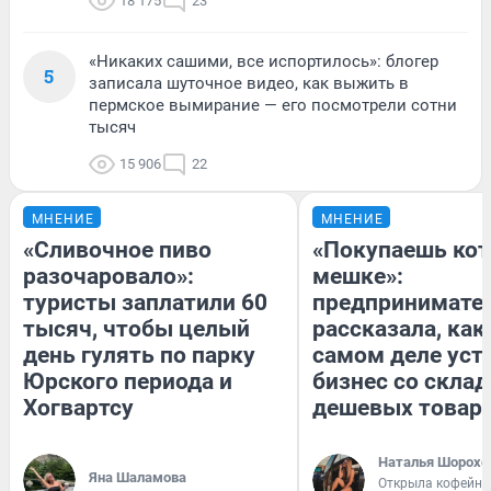
18 175
23
«Никаких сашими, все испортилось»: блогер
5
записала шуточное видео, как выжить в
пермское вымирание — его посмотрели сотни
тысяч
15 906
22
МНЕНИЕ
МНЕНИЕ
«Сливочное пиво
«Покупаешь кот
разочаровало»:
мешке»:
туристы заплатили 60
предпринимате
тысяч, чтобы целый
рассказала, как
день гулять по парку
самом деле уст
Юрского периода и
бизнес со скла
Хогвартсу
дешевых товар
Наталья Шорохо
Яна Шаламова
Открыла кофейну