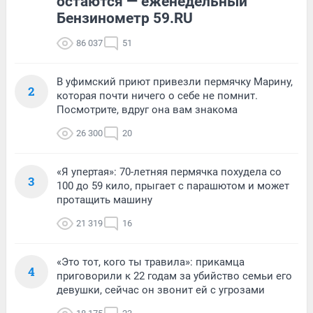
остаются — еженедельный
Бензинометр 59.RU
86 037
51
В уфимский приют привезли пермячку Марину,
2
которая почти ничего о себе не помнит.
Посмотрите, вдруг она вам знакома
26 300
20
«Я упертая»: 70-летняя пермячка похудела со
3
100 до 59 кило, прыгает с парашютом и может
протащить машину
21 319
16
«Это тот, кого ты травила»: прикамца
4
приговорили к 22 годам за убийство семьи его
девушки, сейчас он звонит ей с угрозами