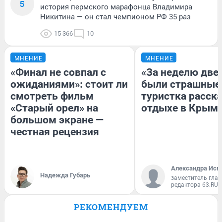
5
история пермского марафонца Владимира
Никитина — он стал чемпионом РФ 35 раз
15 366
10
МНЕНИЕ
МНЕНИЕ
«Финал не совпал с
«За неделю две
ожиданиями»: стоит ли
были страшные
смотреть фильм
туристка расска
«Старый орел» на
отдыхе в Крым
большом экране —
честная рецензия
Александра Исм
Надежда Губарь
заместитель глав
редактора 63.RU
РЕКОМЕНДУЕМ