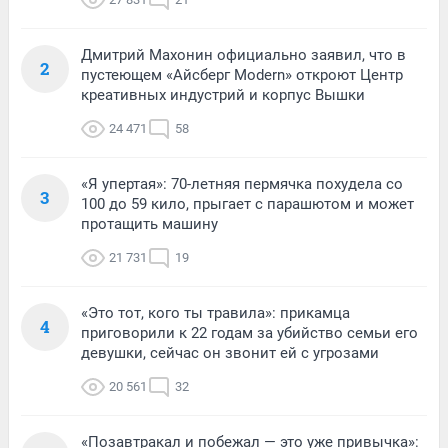
Дмитрий Махонин официально заявил, что в
2
пустеющем «Айсберг Modern» откроют Центр
креативных индустрий и корпус Вышки
24 471
58
«Я упертая»: 70-летняя пермячка похудела со
3
100 до 59 кило, прыгает с парашютом и может
протащить машину
21 731
19
«Это тот, кого ты травила»: прикамца
4
приговорили к 22 годам за убийство семьи его
девушки, сейчас он звонит ей с угрозами
20 561
32
«Позавтракал и побежал — это уже привычка»: