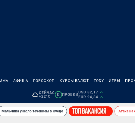
АММА
АФИША
ГОРОСКОП
КУРСЫ ВАЛЮТ
ZODY
ИГРЫ
ПРО
USD 82,17
СЕЙЧАС
0
ПРОБКИ
+22°C
EUR 94,84
Мальчика унесло течением в Куеде
Атака на