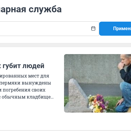
нарная служба
Примен
 губит людей
зированных мест для
 пермяки вынуждены
м погребения своих
 с обычным кладбищем