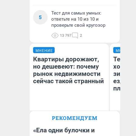
Тест для самых умных:
5
ответьте на 10 из 10 и
проверьте свой кругозор
13 797
2
МНЕНИЕ
МНЕНИЕ
Квартиры дорожают,
Тепло 
но дешевеют: почему
холодн
рынок недвижимости
зимой.
сейчас такой странный
ездит н
плюсы 
РЕКОМЕНДУЕМ
Екатерина Торопова
Д
директор агентства
недвижимости
«Ела одни булочки и