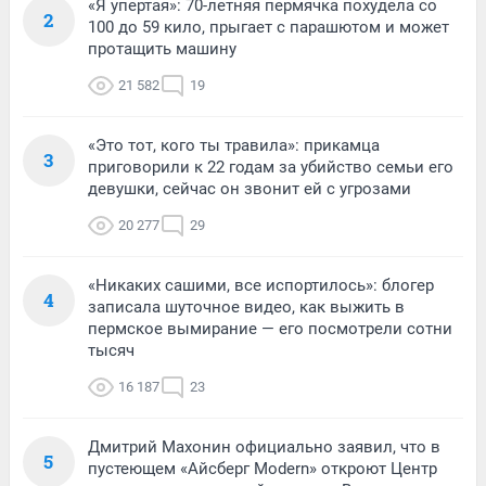
«Я упертая»: 70-летняя пермячка похудела со
2
100 до 59 кило, прыгает с парашютом и может
протащить машину
21 582
19
«Это тот, кого ты травила»: прикамца
3
приговорили к 22 годам за убийство семьи его
девушки, сейчас он звонит ей с угрозами
20 277
29
«Никаких сашими, все испортилось»: блогер
4
записала шуточное видео, как выжить в
пермское вымирание — его посмотрели сотни
тысяч
16 187
23
Дмитрий Махонин официально заявил, что в
5
пустеющем «Айсберг Modern» откроют Центр