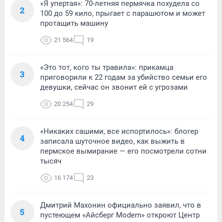
«Я упертая»: 70-летняя пермячка похудела со
2
100 до 59 кило, прыгает с парашютом и может
протащить машину
21 564
19
«Это тот, кого ты травила»: прикамца
3
приговорили к 22 годам за убийство семьи его
девушки, сейчас он звонит ей с угрозами
20 254
29
«Никаких сашими, все испортилось»: блогер
4
записала шуточное видео, как выжить в
пермское вымирание — его посмотрели сотни
тысяч
16 174
23
Дмитрий Махонин официально заявил, что в
5
пустеющем «Айсберг Modern» откроют Центр