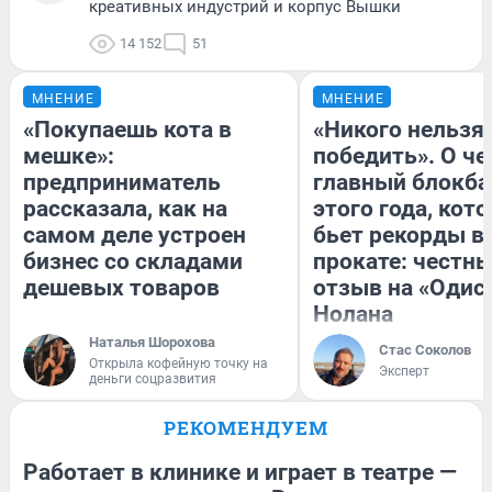
креативных индустрий и корпус Вышки
14 152
51
МНЕНИЕ
МНЕНИЕ
«Покупаешь кота в
«Никого нельзя
мешке»:
победить». О ч
предприниматель
главный блокба
рассказала, как на
этого года, кот
самом деле устроен
бьет рекорды в
бизнес со складами
прокате: честн
дешевых товаров
отзыв на «Одис
Нолана
Наталья Шорохова
Стас Соколов
Открыла кофейную точку на
Эксперт
деньги соцразвития
РЕКОМЕНДУЕМ
Работает в клинике и играет в театре —