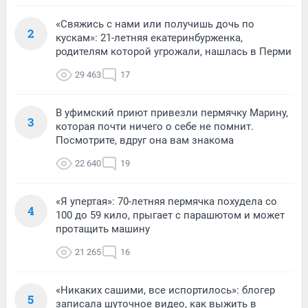
«Свяжись с нами или получишь дочь по
2
кускам»: 21-летняя екатеринбурженка,
родителям которой угрожали, нашлась в Перми
29 463
17
В уфимский приют привезли пермячку Марину,
3
которая почти ничего о себе не помнит.
Посмотрите, вдруг она вам знакома
22 640
19
«Я упертая»: 70-летняя пермячка похудела со
4
100 до 59 кило, прыгает с парашютом и может
протащить машину
21 265
16
«Никаких сашими, все испортилось»: блогер
5
записала шуточное видео, как выжить в