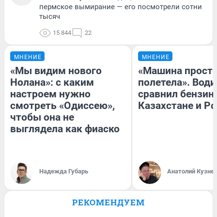
пермское вымирание — его посмотрели сотни
тысяч
15 844
22
МНЕНИЕ
МНЕНИЕ
«Мы видим нового
«Машина прост
Нолана»: с каким
полетела». Води
настроем нужно
сравнил бензин
смотреть «Одиссею»,
Казахстане и Р
чтобы она не
выглядела как фиаско
Надежда Губарь
Анатолий Кузне
РЕКОМЕНДУЕМ