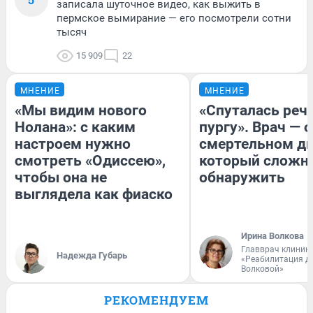
записала шуточное видео, как выжить в
пермское вымирание — его посмотрели сотни
тысяч
15 909
22
МНЕНИЕ
МНЕНИЕ
«Мы видим нового
«Спуталась речь
Нолана»: с каким
пургу». Врач — о
настроем нужно
смертельном ди
смотреть «Одиссею»,
который сложн
чтобы она не
обнаружить
выглядела как фиаско
Ирина Волкова
Главврач клиник
Надежда Губарь
«Реабилитация д
Волковой»
РЕКОМЕНДУЕМ