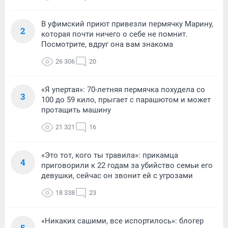
В уфимский приют привезли пермячку Марину,
2
которая почти ничего о себе не помнит.
Посмотрите, вдруг она вам знакома
26 306
20
«Я упертая»: 70-летняя пермячка похудела со
3
100 до 59 кило, прыгает с парашютом и может
протащить машину
21 321
16
«Это тот, кого ты травила»: прикамца
4
приговорили к 22 годам за убийство семьи его
девушки, сейчас он звонит ей с угрозами
18 338
23
«Никаких сашими, все испортилось»: блогер
5