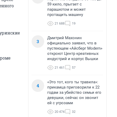
59 кило, прыгает с
венного
парашютом и может
протащить машину
21 688
19
чуринские
Дмитрий Махонин
3
официально заявил, что в
пустеющем «Айсберг Modern»
откроют Центр креативных
Кроме
индустрий и корпус Вышки
21 461
57
«Это тот, кого ты травила»:
4
прикамца приговорили к 22
годам за убийство семьи его
девушки, сейчас он звонит
ей с угрозами
20 474
32