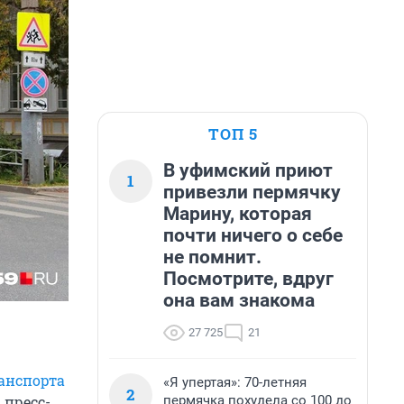
ТОП 5
В уфимский приют
1
привезли пермячку
Марину, которая
почти ничего о себе
не помнит.
Посмотрите, вдруг
она вам знакома
27 725
21
анспорта
«Я упертая»: 70-летняя
2
пермячка похудела со 100 до
В пресс-