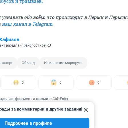
обусов и трамваев
.
узнавать обо всём, что происходит в Перми и Пермско
а
наш канал в Telegram
.
Хафизов
ент раздела «Транспорт» 59.RU
анспорт
Объезд
Изменение маршрута
0
0
0
ыделите фрагмент и нажмите Ctrl+Enter
рады за комментарии и другие задания!
Подробнее в профиле