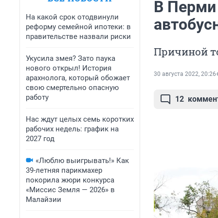
В Перми
На какой срок отодвинули
автобус
реформу семейной ипотеки: в
правительстве назвали риски
Причиной т
Укусила змея? Зато паука
нового открыл! История
30 августа 2022, 20:26
арахнолога, который обожает
свою смертельно опасную
работу
12
коммен
Нас ждут целых семь коротких
рабочих недель: график на
2027 год
«Люблю выигрывать!» Как
39-летняя парикмахер
покорила жюри конкурса
«Миссис Земля — 2026» в
Малайзии