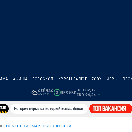
АММА
АФИША
ГОРОСКОП
КУРСЫ ВАЛЮТ
ZODY
ИГРЫ
ПРО
USD 82,17
СЕЙЧАС
2
ПРОБКИ
+22°C
EUR 94,84
История пермяка, который всегда бежит
ОРТ
ИЗМЕНЕНИЕ МАРШРУТНОЙ СЕТИ