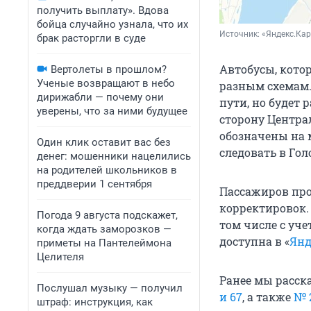
получить выплату». Вдова
бойца случайно узнала, что их
Источник: 
«Яндекс.Ка
брак расторгли в суде
Автобусы, кото
Вертолеты в прошлом?
Ученые возвращают в небо
разным схемам.
дирижабли — почему они
пути, но будет
уверены, что за ними будущее
сторону Центра
обозначены на 
Один клик оставит вас без
следовать в Го
денег: мошенники нацелились
на родителей школьников в
преддверии 1 сентября
Пассажиров про
корректировок.
Погода 9 августа подскажет,
том числе с уч
когда ждать заморозков —
доступна в «
Янд
приметы на Пантелеймона
Целителя
Ранее мы расск
Послушал музыку — получил
и 67
, а также
№ 
штраф: инструкция, как