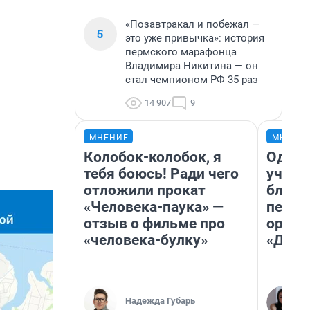
«Позавтракал и побежал —
5
это уже привычка»: история
пермского марафонца
Владимира Никитина — он
стал чемпионом РФ 35 раз
14 907
9
МНЕНИЕ
МНЕНИ
Колобок-колобок, я
Один 
тебя боюсь! Ради чего
учите
отложили прокат
благо
«Человека-паука» —
пермя
отзыв о фильме про
орган
«человека-булку»
«Дети
Надежда Губарь