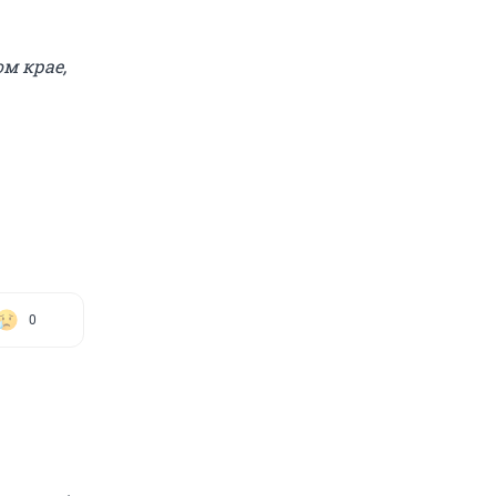
м крае,
0