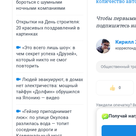
количество авт
бороться с шумными
ночными компаниями
Чтобы первыми 
Открытки на День строителя:
подпишитесь н
20 красивых поздравлений в
картинках
Кирилл 
«Это всего лишь шоу»: в
корреспонд
чем секрет успеха «Друзей»,
который никто не смог
повторить
Общественный тр
Людей эвакуируют, в домах
нет электричества: мощный
0
тайфун «Долфин» обрушился
на Японию — видео
Увидели опечатку? В
«Гейзер приподнимает
Получай наг
люк»: по улице Окулова
разлилась вода — топит
соседние дороги и
Коммунальный мост