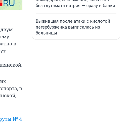
без глутамата натрия — сразу в банки
Выжившая после атаки с кислотой
петербурженка выписалась из
 двум
больницы
щему
ратно в
дут
млянской.
щих
спорта, в
нской,
шруты № 4