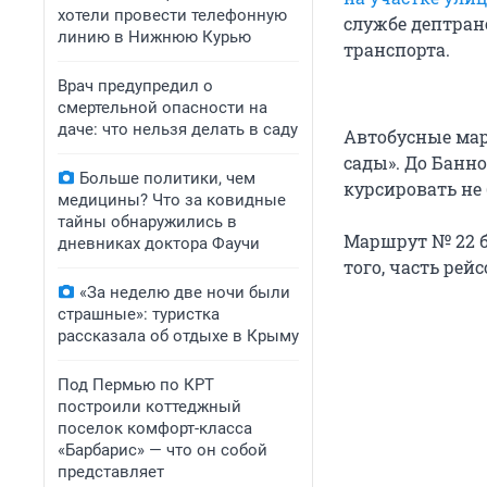
хотели провести телефонную
службе дептранс
линию в Нижнюю Курью
транспорта.
Врач предупредил о
смертельной опасности на
даче: что нельзя делать в саду
Автобусные мар
сады». До Банн
Больше политики, чем
курсировать не 
медицины? Что за ковидные
тайны обнаружились в
Маршрут № 22 б
дневниках доктора Фаучи
того, часть рей
«За неделю две ночи были
страшные»: туристка
рассказала об отдыхе в Крыму
Под Пермью по КРТ
построили коттеджный
поселок комфорт-класса
«Барбарис» — что он собой
представляет