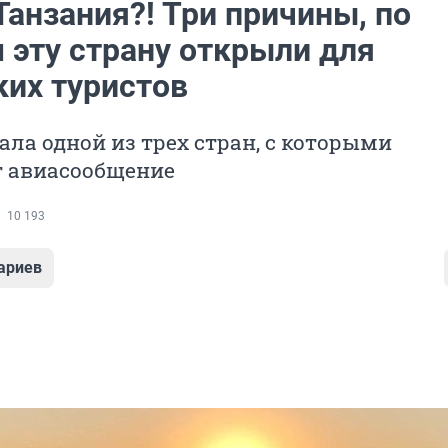
анзания?! Три причины, по
 эту страну открыли для
ких туристов
ала одной из трех стран, с которыми
т авиасообщение
10 193
ариев