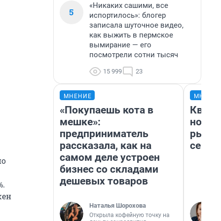
«Никаких сашими, все
5
испортилось»: блогер
записала шуточное видео,
как выжить в пермское
вымирание — его
посмотрели сотни тысяч
15 999
23
МНЕНИЕ
МНЕНИ
«Покупаешь кота в
Кварт
мешке»:
но де
предприниматель
рынок
рассказала, как на
сейча
самом деле устроен
но
бизнес со складами
дешевых товаров
%.
жен
Наталья Шорохова
Открыла кофейную точку на