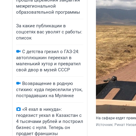
прошла церемония закрытия
межрегиональной
образовательной программы
За какие публикации в
соцсетях вас уволят с работы:
список
С детства грезил о ГАЗ-24:
автоплюшкин переехал в
маленький хутор и превратил
свой двор в музей СССР
Возвращение в родную
стихию: куда переселили уток,
пострадавших на Мулянке
«Я ехал в никуда»:
геодезист уехал в Казахстан с
На сафари ездят преи
4 тысячами рублей и построил
Источник: 
Ринат Низам
бизнес с нуля. Теперь он
продает франшизы