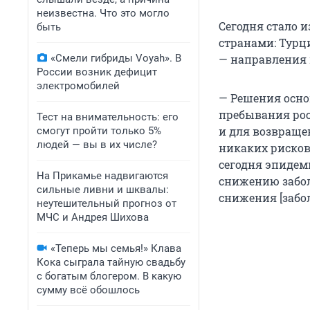
неизвестна. Что это могло
Сегодня стало и
быть
странами: Турц
«Смели гибриды Voyah». В
— направления
России возник дефицит
электромобилей
— Решения осно
пребывания рос
Тест на внимательность: его
и для возвращен
смогут пройти только 5%
людей — вы в их числе?
никаких рисков.
сегодня эпидем
На Прикамье надвигаются
снижению забол
сильные ливни и шквалы:
снижения [забо
неутешительный прогноз от
МЧС и Андрея Шихова
«Теперь мы семья!» Клава
Кока сыграла тайную свадьбу
с богатым блогером. В какую
сумму всё обошлось