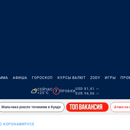
АММА
АФИША
ГОРОСКОП
КУРСЫ ВАЛЮТ
ZODY
ИГРЫ
ПРО
USD 81,41
СЕЙЧАС
7
ПРОБКИ
+25°C
EUR 94,06
Мальчика унесло течением в Куеде
Атака на
 О КОРОНАВИРУСЕ