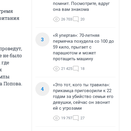
помнит. Посмотрите, вдруг
она вам знакома
 тремя
британия
26 703
20
«Я упертая»: 70-летняя
3
пермячка похудела со 100 до
59 кило, прыгает с
проведут,
парашютом и может
е не было
протащить машину
 где
21 425
18
к
емпы
а Попова.
«Это тот, кого ты травила»:
4
прикамца приговорили к 22
годам за убийство семьи его
девушки, сейчас он звонит
ей с угрозами
19 797
27