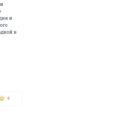
ии
е
дня и
мого
адкой в
0