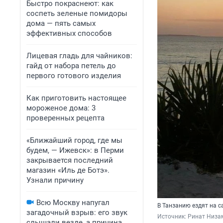
Быстро покраснеют: как
соспеть зеленые помидоры
дома — пять самых
эффективных способов
Лицевая гладь для чайников:
гайд от набора петель до
первого готового изделия
Как приготовить настоящее
мороженое дома: 3
проверенных рецепта
«Ближайший город, где мы
будем, — Ижевск»: в Перми
закрывается последний
магазин «Иль де Ботэ».
Узнали причину
Всю Москву напугал
В Танзанию ездят на с
загадочный взрыв: его звук
Источник: 
Ринат Низам
слышали везде, а причина