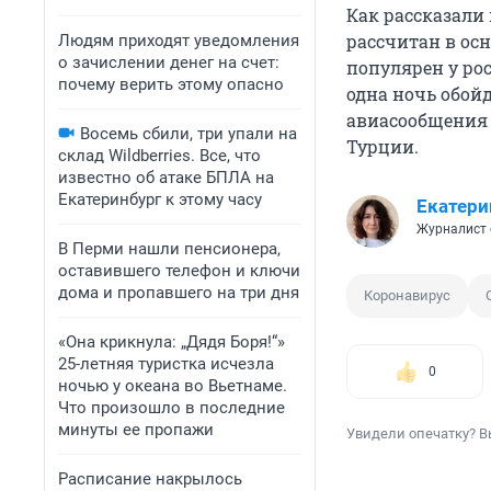
Как рассказали
рассчитан в осн
Людям приходят уведомления
о зачислении денег на счет:
популярен у рос
почему верить этому опасно
одна ночь обойд
авиасообщения с
Восемь сбили, три упали на
Турции.
склад Wildberries. Все, что
известно об атаке БПЛА на
Екатеринбург к этому часу
Екатери
Журналист 
В Перми нашли пенсионера,
оставившего телефон и ключи
дома и пропавшего на три дня
Коронавирус
«Она крикнула: „Дядя Боря!“»
25-летняя туристка исчезла
0
ночью у океана во Вьетнаме.
Что произошло в последние
минуты ее пропажи
Увидели опечатку? В
Расписание накрылось