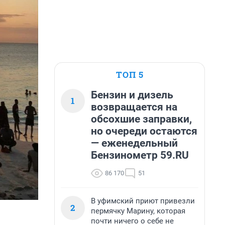
ТОП 5
Бензин и дизель
1
возвращается на
обсохшие заправки,
но очереди остаются
— еженедельный
Бензинометр 59.RU
86 170
51
В уфимский приют привезли
2
пермячку Марину, которая
почти ничего о себе не