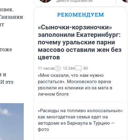
деньги соцразвития
овек.
РЕКОМЕНДУЕМ
 Танзании
нт
«Сыночки-корзиночки»
заполонили Екатеринбург:
почему уральские парни
массово оставили жен без
 тоже
цветов
11 часов
12 244
80
и и
«Мне сказали, что нам нужно
И это
расстаться». Московского врача
уволили из клиники из-за мата в
личном блоге
«Расходы на топливо колоссальные»:
как многодетная семья едет на
автодоме из Барнаула в Турцию —
фото