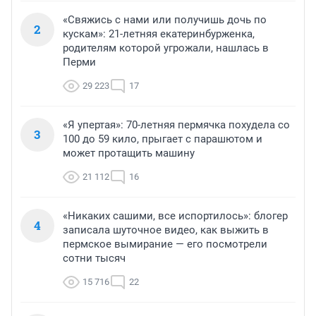
«Свяжись с нами или получишь дочь по
2
кускам»: 21-летняя екатеринбурженка,
родителям которой угрожали, нашлась в
Перми
29 223
17
«Я упертая»: 70-летняя пермячка похудела со
3
100 до 59 кило, прыгает с парашютом и
может протащить машину
21 112
16
«Никаких сашими, все испортилось»: блогер
4
записала шуточное видео, как выжить в
пермское вымирание — его посмотрели
сотни тысяч
15 716
22