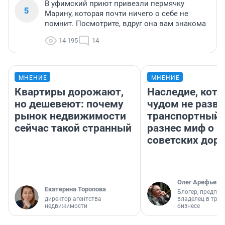
В уфимский приют привезли пермячку
5
Марину, которая почти ничего о себе не
помнит. Посмотрите, вдруг она вам знакома
14 195
14
МНЕНИЕ
МНЕНИЕ
Квартиры дорожают,
Наследие, кото
но дешевеют: почему
чудом не разва
рынок недвижимости
транспортный 
сейчас такой странный
разнес миф о 
советских доро
Олег Арефьев
Екатерина Торопова
Блогер, предпри
директор агентства
владелец в тра
недвижимости
бизнесе