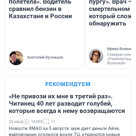
полетела». Водитель
пургу». Врач — 
сравнил бензин в
смертельном д
Казахстане и России
который слож
обнаружить
Ирина Волкова
Главврач клини
Анатолий Кузнецов
«Реабилитация 
Волковой»
РЕКОМЕНДУЕМ
«Не привози их мне в третий раз».
Читинец 40 лет разводит голубей,
которые всегда к нему возвращаются
23 часа
16 035
11
Новости ХМАО за 5 августа: муж дает деньги Айзе,
вартовчанин оголился возле ТЦ, откроются новые