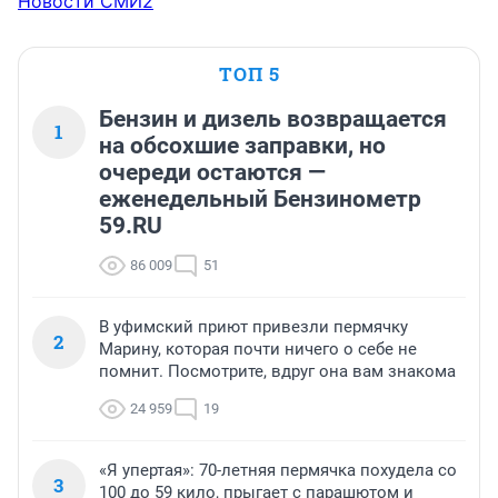
Новости СМИ2
ТОП 5
Бензин и дизель возвращается
1
на обсохшие заправки, но
очереди остаются —
еженедельный Бензинометр
59.RU
86 009
51
В уфимский приют привезли пермячку
2
Марину, которая почти ничего о себе не
помнит. Посмотрите, вдруг она вам знакома
24 959
19
«Я упертая»: 70-летняя пермячка похудела со
3
100 до 59 кило, прыгает с парашютом и