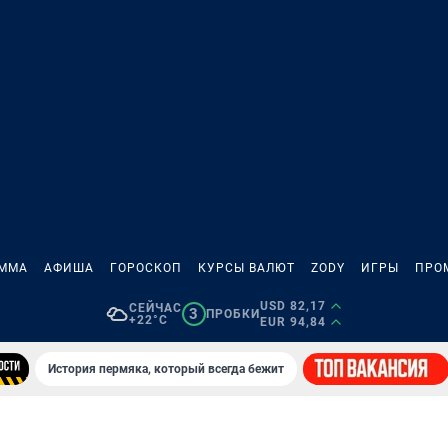
АММА
АФИША
ГОРОСКОП
КУРСЫ ВАЛЮТ
ZODY
ИГРЫ
ПРО
USD 82,17
СЕЙЧАС
3
ПРОБКИ
+22°C
EUR 94,84
История пермяка, который всегда бежит