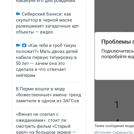
накануне его дня рождения
Сибирский Бэнкси: как
скульптор в черной маске
развешивает загадочные арт-
объекты — видео
«Как тебя в гроб такую
положат?» Мать двоих детей
набила первую татуировку в
50 лет — зачем она это
сделала и что отвечает
хейтерам
В Перми вошли в моду
«божественные» имена: тренд
заметили в одном из ЗАГСов
«Финал не совпал с
ожиданиями»: стоит ли
смотреть фильм «Старый
Такие сообщения выда
орел» на большом экране —
Источник: 
Скриншоты п