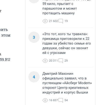
59 кило, прыгает с
парашютом и может
т
протащить машину
21 602
19
оить
«Это тот, кого ты травила»:
и этом
3
прикамца приговорили к 22
годам за убийство семьи его
девушки, сейчас он звонит
ей с угрозами
а
 59.RU
20 311
29
Дмитрий Махонин
4
официально заявил, что в
пустеющем «Айсберг Modern»
откроют Центр креативных
индустрий и корпус Вышки
16 837
54