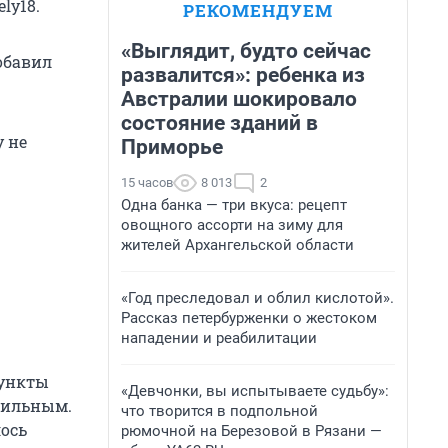
ly18.
РЕКОМЕНДУЕМ
«Выглядит, будто сейчас
обавил
развалится»: ребенка из
Австралии шокировало
состояние зданий в
у не
Приморье
15 часов
8 013
2
Одна банка — три вкуса: рецепт
овощного ассорти на зиму для
жителей Архангельской области
«Год преследовал и облил кислотой».
Рассказ петербурженки о жестоком
нападении и реабилитации
пункты
«Девчонки, вы испытываете судьбу»:
обильным.
что творится в подпольной
лось
рюмочной на Березовой в Рязани —