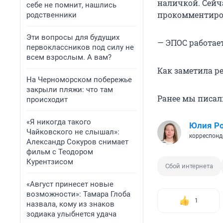
наличкой. Сейча
себе не помнит, нашлись
прокомментиров
родственники
Эти вопросы для будущих
— ЭПОС работает
первоклассников под силу не
всем взрослым. А вам?
Как заметила ре
На Черноморском побережье
закрыли пляжи: что там
Ранее мы писал
происходит
«Я никогда такого
Юлия Р
Чайковского не слышал»:
корреспонд
Александр Сокуров снимает
фильм с Теодором
Курентзисом
Сбой интернета
«Август принесет новые
возможности»: Тамара Глоба
1
назвала, кому из знаков
зодиака улыбнется удача