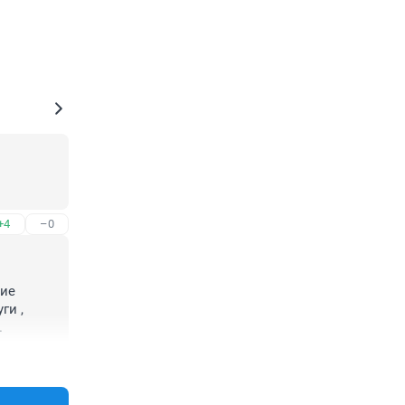
+4
–0
ие 
и , 
.
+4
–0