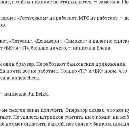
дит, а сайты никакие не открываются, — заметила Flee
рнет «Ростелеком» не работает, МТС не работает, — д
ов.
ко», «Летуаль», «Деливери», «Самокат» и далее по списк
т «ВК» и «ТГ», больше ничего, — написала Елена.
и один браузер. Не работают банковские приложения,
а почти всё не работает. Только «ТГ» и «ВК» норм, что
сала angelocheck.
— написала Jul Belka.
 не смогли заказ получить. Оператор сказал, что все 
тают. Не удалось штрихкод считать ни с компа, ни м
же не смог оплатить картой, нет связи с банком, приш