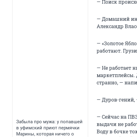
— Поиск происхо
— Домашний инте
Александр Влас
— «Золотое Ябло
работают. Грузи
— Не работает н
маркетплейсы. Д
странно, — напи
— Дуров-гений, 
— Сейчас на ПВЗ
Забыла про мужа: у попавшей
выдачи не рабо
в уфимский приют пермячки
Воду в бочке то
Марины, которая ничего о