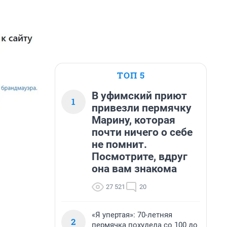
ТОП 5
В уфимский приют
1
привезли пермячку
Марину, которая
почти ничего о себе
не помнит.
Посмотрите, вдруг
она вам знакома
27 521
20
«Я упертая»: 70-летняя
2
пермячка похудела со 100 до