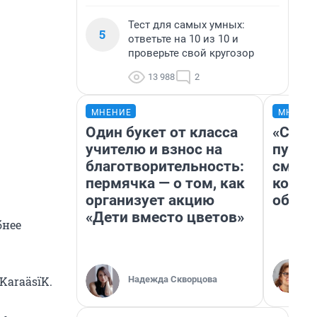
Тест для самых умных:
5
ответьте на 10 из 10 и
проверьте свой кругозор
13 988
2
МНЕНИЕ
МНЕНИ
Один букет от класса
«Спут
учителю и взнос на
пургу»
благотворительность:
смерт
пермячка — о том, как
котор
организует акцию
обнар
«Дети вместо цветов»
бнее
Надежда Скворцова
KaraäsïK.