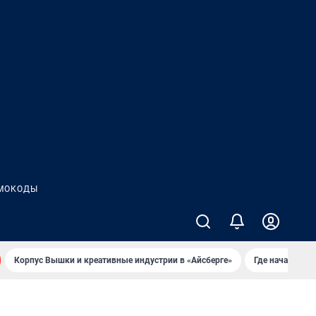
МОКОДЫ
Корпус Вышки и креативные индустрии в «Айсберге»
Где начать но