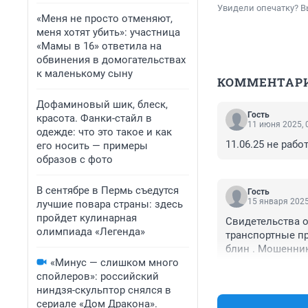
Увидели опечатку? В
«Меня не просто отменяют,
меня хотят убить»: участница
«Мамы в 16» ответила на
обвинения в домогательствах
к маленькому сыну
КОММЕНТАР
Дофаминовый шик, блеск,
Гость
красота. Фанки-стайл в
11 июня 2025, 
одежде: что это такое и как
11.06.25 не рабо
его носить — примеры
образов с фото
В сентябре в Пермь съедутся
Гость
15 января 2025
лучшие повара страны: здесь
пройдет кулинарная
Свидетельства о
олимпиада «Легенда»
транспортные пр
блин . Мошенник
«Минус — слишком много
спойлеров»: российский
ниндзя-скульптор снялся в
сериале «Дом Дракона».