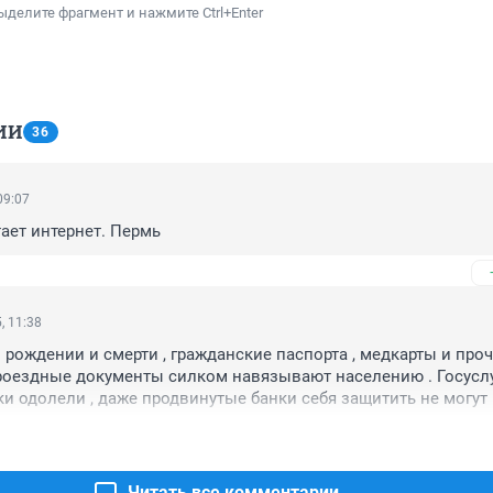
ыделите фрагмент и нажмите Ctrl+Enter
ИИ
36
09:07
тает интернет. Пермь
, 11:38
 рождении и смерти , гражданские паспорта , медкарты и проч
оездные документы силком навязывают населению . Госуслуг
и одолели , даже продвинутые банки себя защитить не могут 
Читать все комментарии