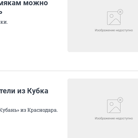
рмякам можно
ь
ки.
ели из Кубка
Кубань» из Краснодара.