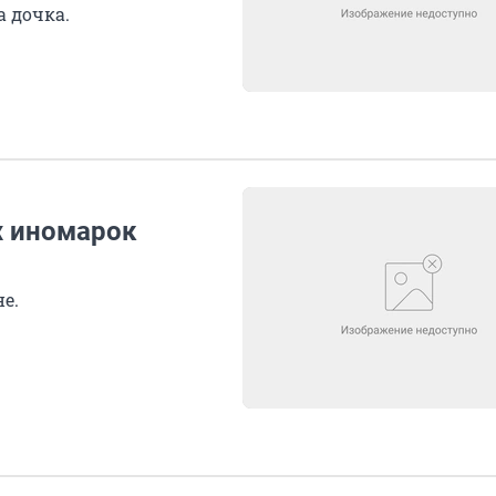
а дочка.
х иномарок
е.