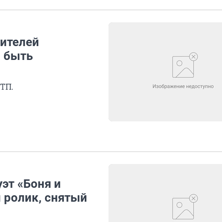
жителей
а быть
ТП.
эт «Боня и
 ролик, снятый