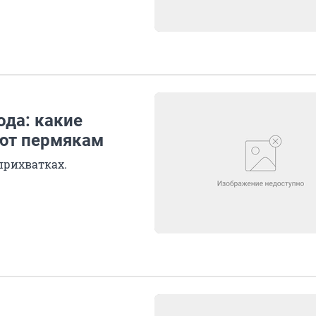
да: какие
ают пермякам
 прихватках.