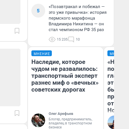
«Позавтракал и побежал —
5
это уже привычка»: история
пермского марафонца
Владимира Никитина — он
стал чемпионом РФ 35 раз
15 235
10
МНЕНИЕ
МНЕНИЕ
Наследие, которое
«Никог
чудом не развалилось:
победи
транспортный эксперт
главны
разнес миф о «вечных»
этого г
советских дорогах
бьет р
прокат
отзыв 
Нолана
Олег Арефьев
Блогер, предприниматель,
Ст
владелец в транспортном
Эк
бизнесе