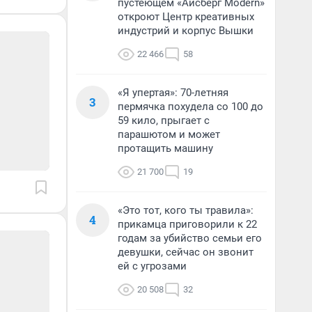
пустеющем «Айсберг Modern»
откроют Центр креативных
индустрий и корпус Вышки
22 466
58
«Я упертая»: 70-летняя
3
пермячка похудела со 100 до
59 кило, прыгает с
парашютом и может
протащить машину
21 700
19
«Это тот, кого ты травила»:
4
прикамца приговорили к 22
годам за убийство семьи его
девушки, сейчас он звонит
ей с угрозами
20 508
32