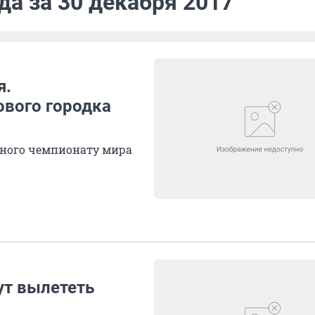
да за 30 декабря 2017
я.
ового городка
нного чемпионату мира
ут вылететь