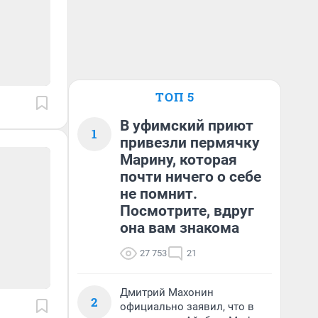
ТОП 5
В уфимский приют
1
привезли пермячку
Марину, которая
почти ничего о себе
не помнит.
Посмотрите, вдруг
она вам знакома
27 753
21
Дмитрий Махонин
2
официально заявил, что в