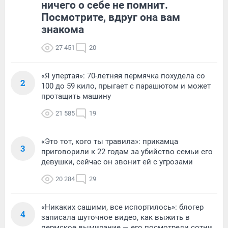
ничего о себе не помнит.
Посмотрите, вдруг она вам
знакома
27 451
20
«Я упертая»: 70-летняя пермячка похудела со
2
100 до 59 кило, прыгает с парашютом и может
протащить машину
21 585
19
«Это тот, кого ты травила»: прикамца
3
приговорили к 22 годам за убийство семьи его
девушки, сейчас он звонит ей с угрозами
20 284
29
«Никаких сашими, все испортилось»: блогер
4
записала шуточное видео, как выжить в
пермское вымирание — его посмотрели сотни