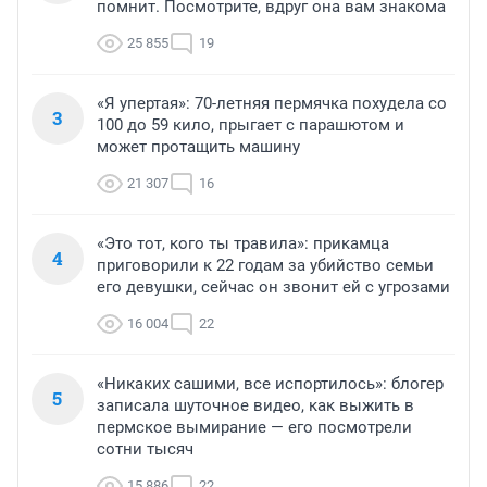
помнит. Посмотрите, вдруг она вам знакома
25 855
19
«Я упертая»: 70-летняя пермячка похудела со
3
100 до 59 кило, прыгает с парашютом и
может протащить машину
21 307
16
«Это тот, кого ты травила»: прикамца
4
приговорили к 22 годам за убийство семьи
его девушки, сейчас он звонит ей с угрозами
16 004
22
«Никаких сашими, все испортилось»: блогер
5
записала шуточное видео, как выжить в
пермское вымирание — его посмотрели
сотни тысяч
15 886
22