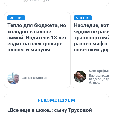
МНЕНИЕ
МНЕНИЕ
Тепло для бюджета, но
Наследие, кото
холодно в салоне
чудом не разва
зимой. Водитель 13 лет
транспортный 
ездит на электрокаре:
разнес миф о 
плюсы и минусы
советских доро
Олег Арефьев
Блогер, предпри
Денис Дедюхин
владелец в тра
бизнесе
РЕКОМЕНДУЕМ
«Все еще в шоке»: сыну Трусовой