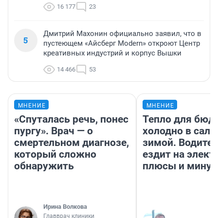
16 177
23
Дмитрий Махонин официально заявил, что в
5
пустеющем «Айсберг Modern» откроют Центр
креативных индустрий и корпус Вышки
14 466
53
МНЕНИЕ
МНЕНИЕ
«Спуталась речь, понес
Тепло для бюд
пургу». Врач — о
холодно в сало
смертельном диагнозе,
зимой. Водител
который сложно
ездит на элект
обнаружить
плюсы и мину
Ирина Волкова
Главврач клиники