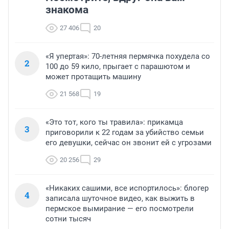
знакома
27 406
20
«Я упертая»: 70-летняя пермячка похудела со
2
100 до 59 кило, прыгает с парашютом и
может протащить машину
21 568
19
«Это тот, кого ты травила»: прикамца
3
приговорили к 22 годам за убийство семьи
его девушки, сейчас он звонит ей с угрозами
20 256
29
«Никаких сашими, все испортилось»: блогер
4
записала шуточное видео, как выжить в
пермское вымирание — его посмотрели
сотни тысяч