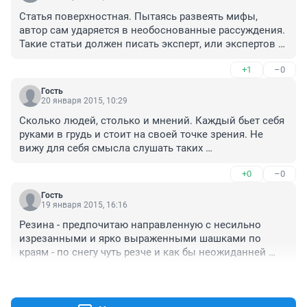
Статья поверхностная. Пытаясь развеять мифы, 
автор сам ударяется в необоснованные рассуждения. 
Такие статьи должен писать эксперт, или экспертов 
надо привлекать к написанию, а то одни мифы 
+1
–0
другими заменили.
Гость
20 января 2015, 10:29
Сколько людей, столько и мнений. Каждый бьет себя 
руками в грудь и стоит на своей точке зрения. Не 
вижу для себя смысла слушать таких 
"профессионалов", которые сначала кричат громче 
+0
–0
всех, а потом из сервисов не вылазят. Все надо 
делать исключительно из собственного опыта. так же 
Гость
стоит завести друзей в парочке хороших 
19 января 2015, 16:16
автосервисов и между делом интеерсоваться у них о 
Резина - предпочитаю направленную с несильно 
тех или иных нюансах. В нормальных сервисах 
изрезанными и ярко выраженными шашками по 
работают реально знающие люди и ерунду не скажут, 
краям - по снегу чуть резче и как бы неожиданней 
как большинство "бывалых" советничиков, которых 
срыв, зато из каши во дворе выбираться легче. 
пруд пруди, особенно тех, кто лезет советовать и 
+0
–0
Шипы/нешипы - мне почти пофиг, даже на трассе. 
обвинять в некомпетентности других, даже не 
Агрессия корректируется, и все Ок. Но предпочитаю 
вникнув в суть проблемы.