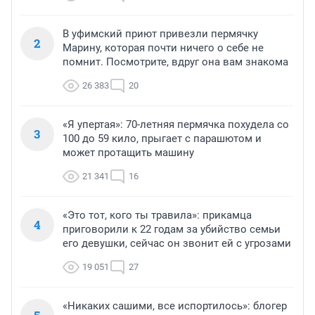
В уфимский приют привезли пермячку
2
Марину, которая почти ничего о себе не
помнит. Посмотрите, вдруг она вам знакома
26 383
20
«Я упертая»: 70-летняя пермячка похудела со
3
100 до 59 кило, прыгает с парашютом и
может протащить машину
21 341
16
«Это тот, кого ты травила»: прикамца
4
приговорили к 22 годам за убийство семьи
его девушки, сейчас он звонит ей с угрозами
19 051
27
«Никаких сашими, все испортилось»: блогер