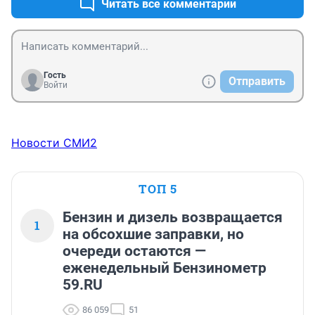
все же шипы, хотя они и убивают асфальт нещадно.
Читать все комментарии
Гость
Отправить
Войти
Новости СМИ2
ТОП 5
Бензин и дизель возвращается
1
на обсохшие заправки, но
очереди остаются —
еженедельный Бензинометр
59.RU
86 059
51