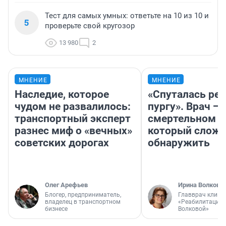
Тест для самых умных: ответьте на 10 из 10 и
5
проверьте свой кругозор
13 980
2
МНЕНИЕ
МНЕНИЕ
Наследие, которое
«Спуталась реч
чудом не развалилось:
пургу». Врач — 
транспортный эксперт
смертельном д
разнес миф о «вечных»
который слож
советских дорогах
обнаружить
Олег Арефьев
Ирина Волкова
Блогер, предприниматель,
Главврач клини
владелец в транспортном
«Реабилитация 
бизнесе
Волковой»