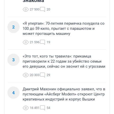
знакома
27 500
20
«Я упертая»: 70-летняя пермячка похудела со
2
100 до 59 кило, прыгает с парашютом и
может протащить машину
21 596
19
«Это тот, кого ты травила»: прикамца
3
приговорили к 22 годам за убийство семьи
его девушки, сейчас он звонит ей с угрозами
20 303
29
Дмитрий Махонин официально заявил, что в
4
пустеющем «Айсберг Modern» откроют Центр
креативных индустрий и корпус Вышки
16 491
54