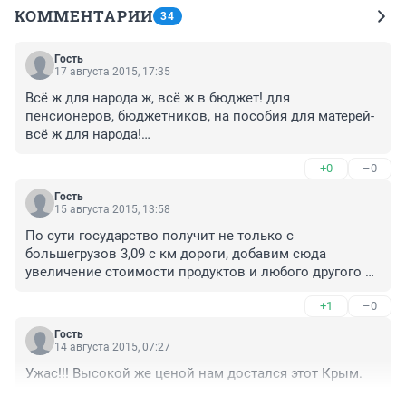
КОММЕНТАРИИ
34
Гость
17 августа 2015, 17:35
Всё ж для народа ж, всё ж в бюджет! для 
пенсионеров, бюджетников, на пособия для матерей- 
всё ж для народа!

"... Утром мажу бутерброд -

+0
–0
 Сразу мысль: а как народ?

 И икра не лезет в горло,

Гость
 И компот не льется в рот!

15 августа 2015, 13:58
По сути государство получит не только с 
 Ночью встану у окна

большегрузов 3,09 с км дороги, добавим сюда 
 И стою всю ночь без сна -

увеличение стоимости продуктов и любого другого 
 Все волнуюсь об Расее,

товара, который перевозится по а/дорогам, все это 
 Как там, бедная, она?..."

+1
–0
приводит к увелечению НДС, который плятят все 
Леонид Филатов. "Про Федота-стрельца, удалого 
граждане РФ будь то водители или пешеходы. 

молодца." 1985 г.
Гость
Да и в целом выше цены, выше продажа с единицы 
14 августа 2015, 07:27
любого товара, следовательно при продаже того же 
Ужас!!! Высокой же ценой нам достался этот Крым.
кг помидор или чего угодно по увеличенной цене, 
больше налогов отчисляется ООО и ИП и всеми 