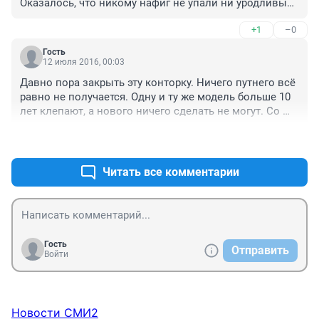
Оказалось, что никому нафиг не упали ни уродливые 
эко-спорт с фокусом за лям, ни мондео с кугой за 1.5 
+1
–0
ляма.

За эти деньги есть машины гораздо красивее, лучше, 
Гость
качественнее, а главное - надежнее.
12 июля 2016, 00:03
Давно пора закрыть эту конторку. Ничего путнего всё 
равно не получается. Одну и ту же модель больше 10 
лет клепают, а нового ничего сделать не могут. Со 
своим фокусом хуже приоры с десяткой.
+0
–1
Читать все комментарии
Гость
Отправить
Войти
Новости СМИ2