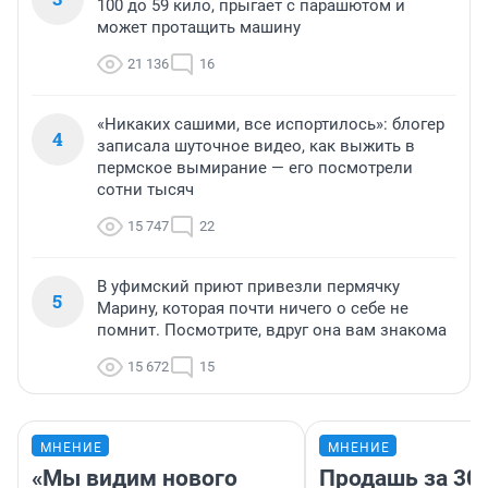
100 до 59 кило, прыгает с парашютом и
может протащить машину
21 136
16
«Никаких сашими, все испортилось»: блогер
4
записала шуточное видео, как выжить в
пермское вымирание — его посмотрели
сотни тысяч
15 747
22
В уфимский приют привезли пермячку
5
Марину, которая почти ничего о себе не
помнит. Посмотрите, вдруг она вам знакома
15 672
15
МНЕНИЕ
МНЕНИЕ
«Мы видим нового
Продашь за 300