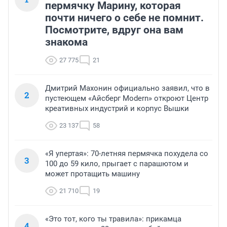
пермячку Марину, которая
почти ничего о себе не помнит.
Посмотрите, вдруг она вам
знакома
27 775
21
Дмитрий Махонин официально заявил, что в
2
пустеющем «Айсберг Modern» откроют Центр
креативных индустрий и корпус Вышки
23 137
58
«Я упертая»: 70-летняя пермячка похудела со
3
100 до 59 кило, прыгает с парашютом и
может протащить машину
21 710
19
«Это тот, кого ты травила»: прикамца
4