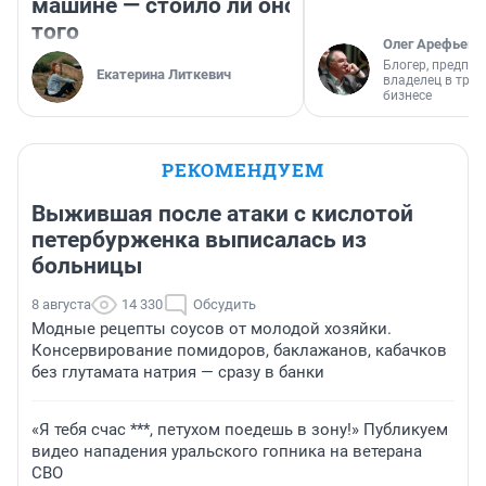
машине — стоило ли оно
того
Олег Арефьев
Блогер, предпри
Екатерина Литкевич
владелец в тра
бизнесе
РЕКОМЕНДУЕМ
Выжившая после атаки с кислотой
петербурженка выписалась из
больницы
8 августа
14 330
Обсудить
Модные рецепты соусов от молодой хозяйки.
Консервирование помидоров, баклажанов, кабачков
без глутамата натрия — сразу в банки
«Я тебя счас ***, петухом поедешь в зону!» Публикуем
видео нападения уральского гопника на ветерана
СВО