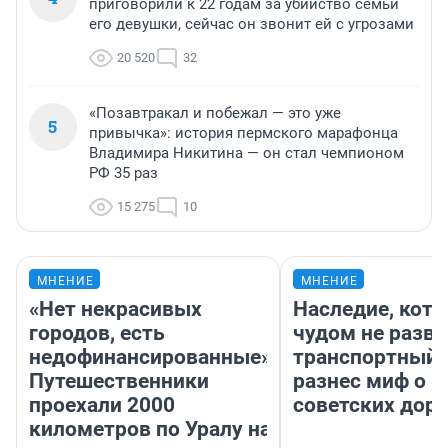
приговорили к 22 годам за убийство семьи
его девушки, сейчас он звонит ей с угрозами
20 520
32
«Позавтракал и побежал — это уже
5
привычка»: история пермского марафонца
Владимира Никитина — он стал чемпионом
РФ 35 раз
15 275
10
МНЕНИЕ
МНЕНИЕ
«Нет некрасивых
Наследие, кото
городов, есть
чудом не разва
недофинансированные».
транспортный 
Путешественники
разнес миф о 
проехали 2000
советских доро
километров по Уралу на