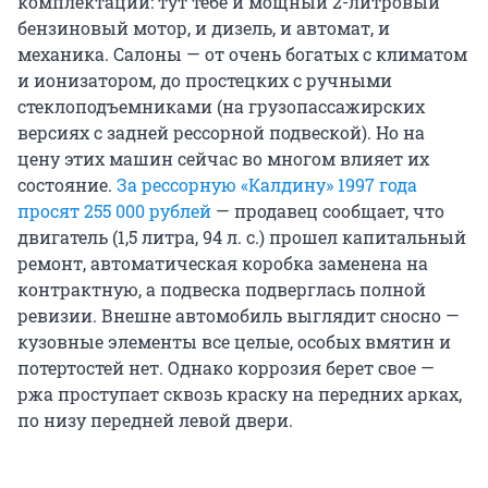
комплектаций: тут тебе и мощный 2-литровый
бензиновый мотор, и дизель, и автомат, и
механика. Салоны — от очень богатых с климатом
и ионизатором, до простецких с ручными
стеклоподъемниками (на грузопассажирских
версиях с задней рессорной подвеской). Но на
цену этих машин сейчас во многом влияет их
состояние.
За рессорную «Калдину» 1997 года
просят
255 000
рублей
— продавец сообщает, что
двигатель (1,5 литра, 94 л. с.) прошел капитальный
ремонт, автоматическая коробка заменена на
контрактную, а подвеска подверглась полной
ревизии. Внешне автомобиль выглядит сносно —
кузовные элементы все целые, особых вмятин и
потертостей нет. Однако коррозия берет свое —
ржа проступает сквозь краску на передних арках,
по низу передней левой двери.