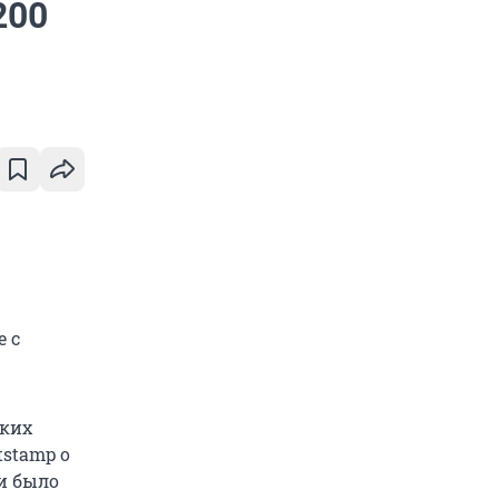
200
е с
ьких
tstamp о
и было