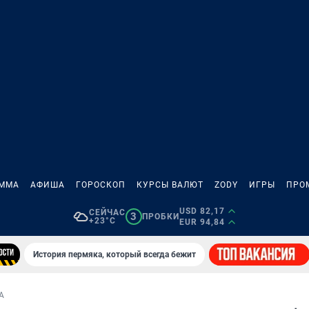
АММА
АФИША
ГОРОСКОП
КУРСЫ ВАЛЮТ
ZODY
ИГРЫ
ПРО
USD 82,17
СЕЙЧАС
3
ПРОБКИ
+23°C
EUR 94,84
История пермяка, который всегда бежит
А