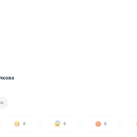
лкова
та
0
0
0