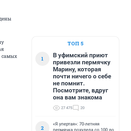
ждены
ну
ТОП 5
ая
В уфимский приют
з самых
1
привезли пермячку
Марину, которая
почти ничего о себе
не помнит.
Посмотрите, вдруг
она вам знакома
27 475
20
«Я упертая»: 70-летняя
2
пермячка похудела со 100 до