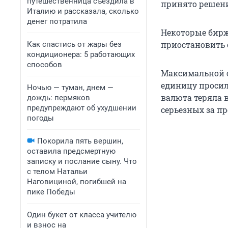
путешественница съездила в
принято решени
Италию и рассказала, сколько
денег потратила
Некоторые бирж
приостановить 
Как спастись от жары без
кондиционера: 5 работающих
способов
Максимальной ст
единицу просили
Ночью — туман, днем —
валюта теряла 
дождь: пермяков
предупреждают об ухудшении
серьезных за пр
погоды
Покорила пять вершин,
оставила предсмертную
записку и послание сыну. Что
с телом Натальи
Наговициной, погибшей на
пике Победы
Один букет от класса учителю
и взнос на