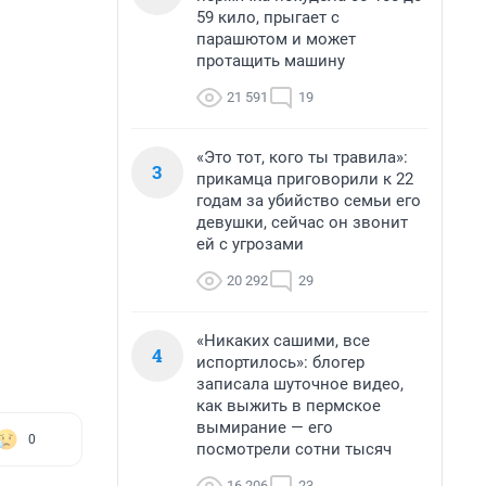
59 кило, прыгает с
парашютом и может
протащить машину
21 591
19
«Это тот, кого ты травила»:
3
прикамца приговорили к 22
годам за убийство семьи его
девушки, сейчас он звонит
ей с угрозами
20 292
29
«Никаких сашими, все
4
испортилось»: блогер
записала шуточное видео,
как выжить в пермское
вымирание — его
0
посмотрели сотни тысяч
16 206
23