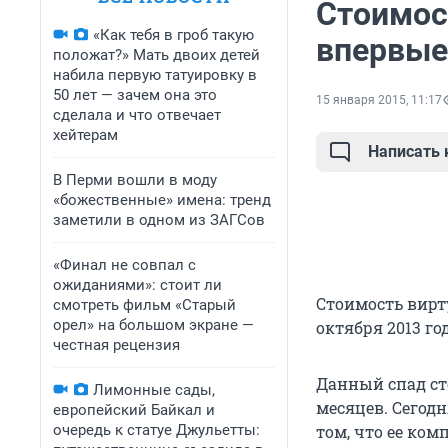
Стоимост
«Как тебя в гроб такую
впервые 
положат?» Мать двоих детей
набила первую татуировку в
50 лет — зачем она это
15 января 2015, 11:17
сделала и что отвечает
хейтерам
Написать
В Перми вошли в моду
«божественные» имена: тренд
заметили в одном из ЗАГСов
«Финал не совпал с
ожиданиями»: стоит ли
Стоимость вирт
смотреть фильм «Старый
орел» на большом экране —
октября 2013 го
честная рецензия
Данный спад ст
Лимонные сады,
месяцев. Сегодн
европейский Байкал и
очередь к статуе Джульетты:
том, что ее ко