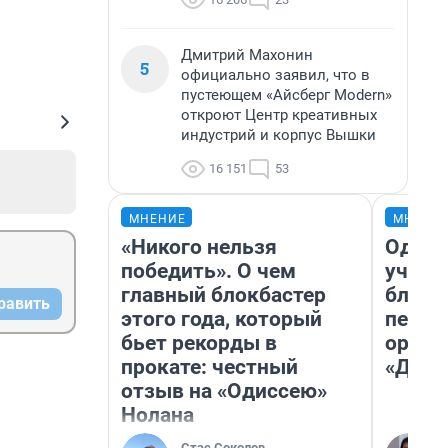
Дмитрий Махонин
5
официально заявил, что в
пустеющем «Айсберг Modern»
откроют Центр креативных
индустрий и корпус Вышки
16 151
53
МНЕНИЕ
МНЕНИ
«Никого нельзя
Один 
победить». О чем
учите
главный блокбастер
благо
равить
этого года, который
пермя
бьет рекорды в
орган
прокате: честный
«Дети
отзыв на «Одиссею»
Нолана
Стас Соколов