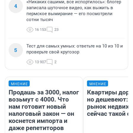
«Никаких сашими, все испортилось»: блогер
4
записала шуточное видео, как выжить в
пермское вымирание — его посмотрели
сотни тысяч
16 153
23
Тест для самых умных: ответьте на 10 из 10 и
5
проверьте свой кругозор
13 907
2
МНЕНИЕ
МНЕНИЕ
Продашь за 3000, налог
Квартиры дор
возьмут с 4000. Что
но дешевеют: 
нам готовит новый
рынок недвиж
налоговый закон — он
сейчас такой 
коснется импорта и
даже репетиторов