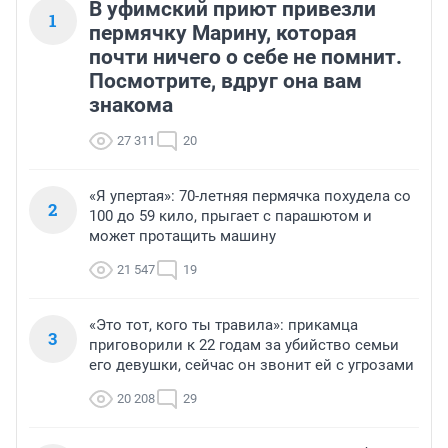
В уфимский приют привезли
1
пермячку Марину, которая
почти ничего о себе не помнит.
Посмотрите, вдруг она вам
знакома
27 311
20
«Я упертая»: 70-летняя пермячка похудела со
2
100 до 59 кило, прыгает с парашютом и
может протащить машину
21 547
19
«Это тот, кого ты травила»: прикамца
3
приговорили к 22 годам за убийство семьи
его девушки, сейчас он звонит ей с угрозами
20 208
29