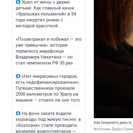
Ушел от жены с двумя
детьми. Как главный качок
«Уральских пельменей» в 54
года закрутил роман с
молодой красоткой
«Позавтракал и побежал — это
уже привычка»: история
пермского марафонца
Владимира Никитина — он
стал чемпионом РФ 35 раз
«Нет некрасивых городов,
есть недофинансированные».
Путешественники проехали
2000 километров по Уралу на
машине — стоило ли оно того
На фоне заката водили
хороводы под живую песню: в
Как сохранить деньги
«Хохловке» стали проводить
Источник: 
Дарья Селен
вечерние аудиоспектакли —