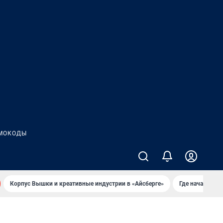
МОКОДЫ
Корпус Вышки и креативные индустрии в «Айсберге»
Где начать но