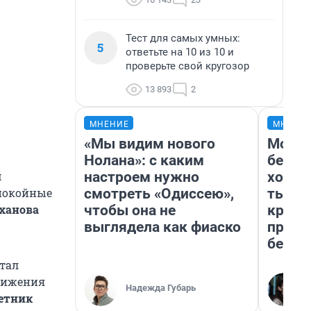
Тест для самых умных:
5
ответьте на 10 из 10 и
проверьте свой кругозор
13 893
2
МНЕНИЕ
МНЕНИ
«Мы видим нового
Мой б
Нолана»: с каким
береж
настроем нужно
хотел
м
смотреть «Одиссею»,
тысяч
спокойные
чтобы она не
креди
ханова
выглядела как фиаско
приех
безоп
стал
снижения
Надежда Губарь
етник