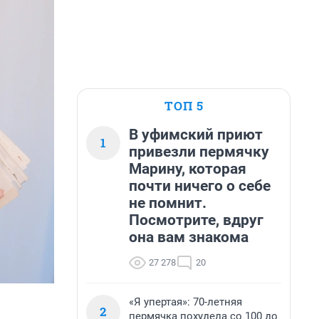
ТОП 5
В уфимский приют
1
привезли пермячку
Марину, которая
почти ничего о себе
не помнит.
Посмотрите, вдруг
она вам знакома
27 278
20
«Я упертая»: 70-летняя
2
пермячка похудела со 100 до