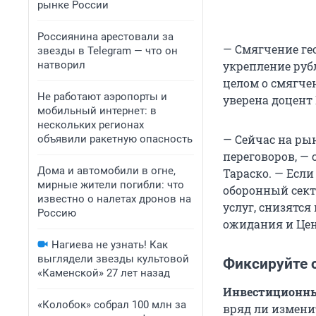
рынке России
Россиянина арестовали за
— Смягчение ге
звезды в Telegram — что он
натворил
укрепление руб
целом о смягче
Не работают аэропорты и
уверена доцент
мобильный интернет: в
нескольких регионах
— Сейчас на р
объявили ракетную опасность
переговоров, —
Дома и автомобили в огне,
Тараско. — Если
мирные жители погибли: что
оборонный сект
известно о налетах дронов на
услуг, снизятся
Россию
ожидания и Цен
Нагиева не узнать! Как
выглядели звезды культовой
Фиксируйте 
«Каменской» 27 лет назад
Инвестиционны
«Колобок» собрал 100 млн за
вряд ли измени