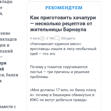
вклады
РЕКОМЕНДУЕМ
е
я,
Как приготовить хачапури
— несколько рецептов от
жительницы Барнаула
чение
4 часа
2 166
Обсудить
 вкладов
«Напоминает куриное мясо»:
ден и
ярославцы нашли в лесу необычный
мпаний
гриб — что это
 —
при
Почему у томатов скручиваются
ий
листья — три причины и решение
ов, банки
проблемы
к
«Мне должны 17 млн, но банку плачу
я»: почему в Башкирии обманутые в
ИЖС не могут добиться правды
вместе с