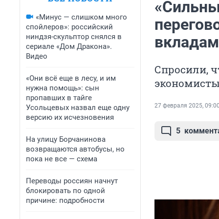
«Сильны
«Минус — слишком много
перегов
спойлеров»: российский
ниндзя-скульптор снялся в
вкладам
сериале «Дом Дракона».
Видео
Спросили, ч
«Они всё еще в лесу, и им
экономист
нужна помощь»: сын
пропавших в тайге
27 февраля 2025, 09:0
Усольцевых назвал еще одну
версию их исчезновения
5
коммент
На улицу Борчанинова
возвращаются автобусы, но
пока не все — схема
Переводы россиян начнут
блокировать по одной
причине: подробности