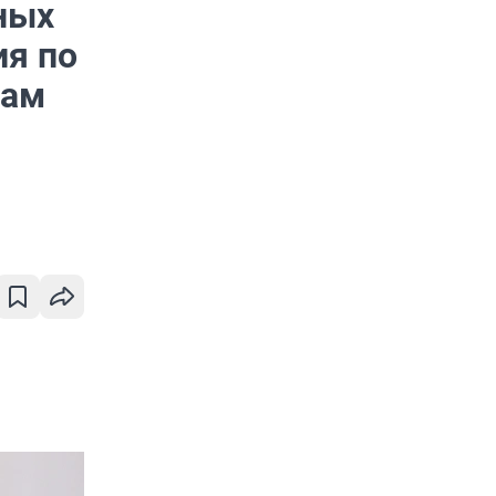
ных
ия по
нам