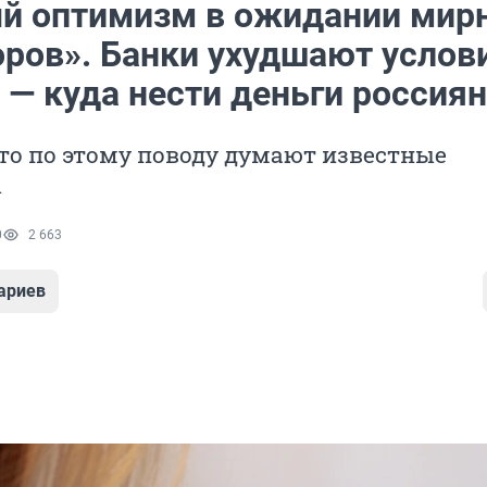
й оптимизм в ожидании мир
оров». Банки ухудшают услов
 — куда нести деньги россия
то по этому поводу думают известные
ы
0
2 663
ариев