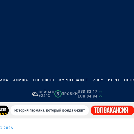
АММА
АФИША
ГОРОСКОП
КУРСЫ ВАЛЮТ
ZODY
ИГРЫ
ПРО
USD 82,17
СЕЙЧАС
3
ПРОБКИ
+24°C
EUR 94,84
История пермяка, который всегда бежит
С-2026