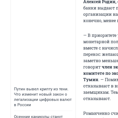
Алексей Родин, 
банки выдают п
организации на
конечно, менее
— В приоритете 
монетарной пол
вместе с начис
перекос: желаю
заметно меньше
говорит
член э
комитете по э
Тумин
. — Поми
отказывают в в
Путин вывел крипту из тени.
заемщикам. Тем,
Что изменит новый закон о
отказывают.
легализации цифровых валют
в России
Романченко счит
Осенние каникулы станут