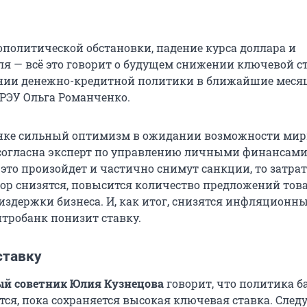
ополитической обстановки, падение курса доллара и
ля — всё это говорит о будущем снижении ключевой ст
нии денежно-кредитной политики в ближайшие меся
 РЭУ Ольга Романченко.
ынке сильный оптимизм в ожидании возможности ми
 согласна эксперт по управлению личными финансам
 это произойдет и частично снимут санкции, то затра
ор снизятся, повысится количество предложений тов
 издержки бизнеса. И, как итог, снизятся инфляционн
тробанк понизит ставку.
ставку
й советник Юлия Кузнецова
говорит, что политика б
тся, пока сохраняется высокая ключевая ставка. Сле