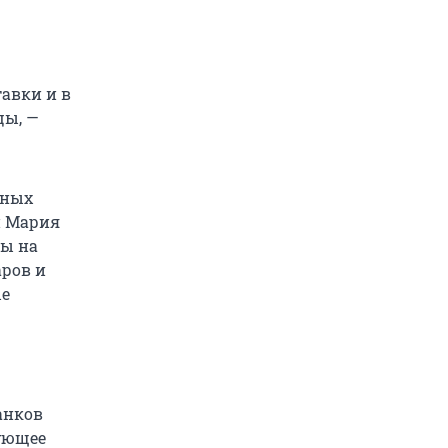
авки и в
цы, —
рных
и Мария
ты на
аров и
ые
анков
дующее