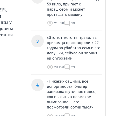
59 кило, прыгает с
парашютом и может
21%,
протащить машину
м
вниз у
21 538
19
одовым
тавки.
«Это тот, кого ты травила»:
3
прикамца приговорили к 22
годам за убийство семьи его
девушки, сейчас он звонит
ей с угрозами
20 193
29
«Никаких сашими, все
4
испортилось»: блогер
записала шуточное видео,
как выжить в пермское
вымирание — его
посмотрели сотни тысяч
16 143
23