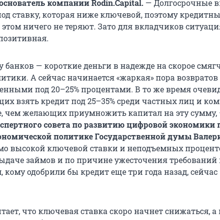
основатель компании Rodin.Capital.
— Долгосрочные 
од ставку, которая ниже ключевой, поэтому кредитны
 этом ничего не теряют. Зато для вкладчиков ситуаци
 позитивная.
у банков — короткие деньги в надежде на скорое смяг
итики. А сейчас начинается «жаркая» пора возвратов
ленными под 20–25% процентами. В то же время очеви
щих взять кредит под 25–35% среди частных лиц и ко
, чем желающих приумножить капитал на эту сумму,
кспертного совета по развитию цифровой экономики 
кономической политике Государственной думы Валер
мо высокой ключевой ставки и неподъемных процент
ыдаче займов и по причине ужесточения требований 
 кому одобрили бы кредит еще три года назад, сейчас
ает, что ключевая ставка скоро начнет снижаться, а 