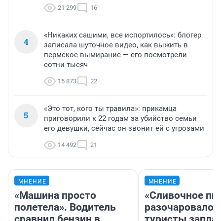
21 299
16
«Никаких сашими, все испортилось»: блогер
4
записала шуточное видео, как выжить в
пермское вымирание — его посмотрели
сотни тысяч
15 873
22
«Это тот, кого ты травила»: прикамца
5
приговорили к 22 годам за убийство семьи
его девушки, сейчас он звонит ей с угрозами
14 492
21
МНЕНИЕ
МНЕНИЕ
«Машина просто
«Сливочное пи
полетела». Водитель
разочаровало»
сравнил бензин в
туристы запла