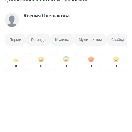
Ксения Плешакова
Пермь
Легенда
Музыка
Мультфильм
Свободное
0
0
0
0
0