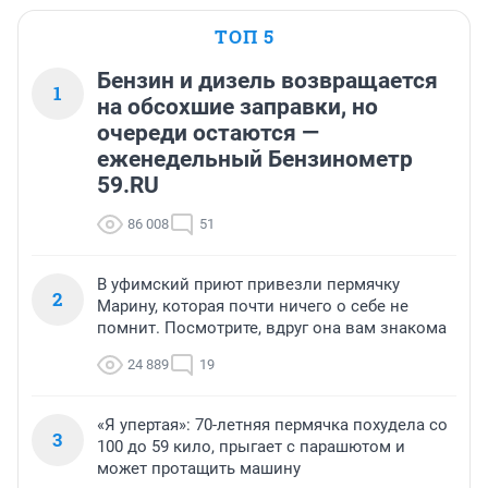
ТОП 5
Бензин и дизель возвращается
1
на обсохшие заправки, но
очереди остаются —
еженедельный Бензинометр
59.RU
86 008
51
В уфимский приют привезли пермячку
2
Марину, которая почти ничего о себе не
помнит. Посмотрите, вдруг она вам знакома
24 889
19
«Я упертая»: 70-летняя пермячка похудела со
3
100 до 59 кило, прыгает с парашютом и
может протащить машину