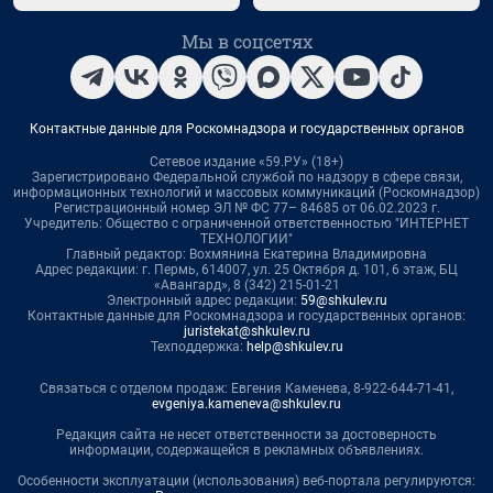
Мы в соцсетях
Контактные данные для Роскомнадзора и государственных органов
Сетевое издание «59.РУ» (18+)
Зарегистрировано Федеральной службой по надзору в сфере связи,
информационных технологий и массовых коммуникаций (Роскомнадзор)
Регистрационный номер ЭЛ № ФС 77– 84685 от 06.02.2023 г.
Учредитель: Общество с ограниченной ответственностью "ИНТЕРНЕТ
ТЕХНОЛОГИИ"
Главный редактор: Вохмянина Екатерина Владимировна
Адрес редакции: г. Пермь, 614007, ул. 25 Октября д. 101, 6 этаж, БЦ
«Авангард», 8 (342) 215-01-21
Электронный адрес редакции:
59@shkulev.ru
Контактные данные для Роскомнадзора и государственных органов:
juristekat@shkulev.ru
Техподдержка:
help@shkulev.ru
Связаться с отделом продаж: Евгения Каменева, 8-922-644-71-41,
evgeniya.kameneva@shkulev.ru
Редакция сайта не несет ответственности за достоверность
информации, содержащейся в рекламных объявлениях.
Особенности эксплуатации (использования) веб-портала регулируются: