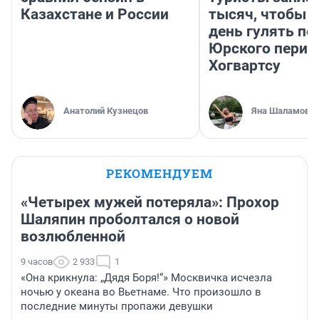
Казахстане и России
тысяч, чтобы 
день гулять по
Юрского перио
Хогвартсу
Анатолий Кузнецов
Яна Шаламова
РЕКОМЕНДУЕМ
«Четырех мужей потеряла»: Прохор
Шаляпин проболтался о новой
возлюбленной
9 часов
2 933
1
«Она крикнула: „Дядя Боря!“» Москвичка исчезла
ночью у океана во Вьетнаме. Что произошло в
последние минуты пропажи девушки